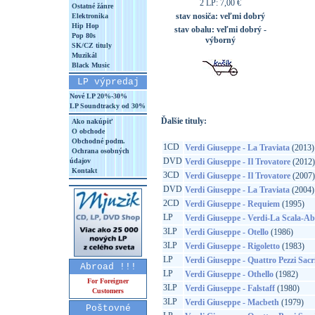
2 LP: 7,00 €
Ostatné žánre
stav nosiča:
veľmi dobrý
Elektronika
Hip Hop
stav obalu:
veľmi dobrý -
Pop 80s
výborný
SK/CZ tituly
Muzikál
Black Music
LP výpredaj
Nové LP 20%-30%
LP Soundtracky od 30%
Ďalšie tituly:
Ako nakúpiť
O obchode
Obchodné podm.
1CD
Verdi Giuseppe - La Traviata
(2013)
Ochrana osobných
DVD
údajov
Verdi Giuseppe - Il Trovatore
(2012)
Kontakt
3CD
Verdi Giuseppe - Il Trovatore
(2007)
DVD
Verdi Giuseppe - La Traviata
(2004)
2CD
Verdi Giuseppe - Requiem
(1995)
LP
Verdi Giuseppe - Verdi-La Scala-A
3LP
Verdi Giuseppe - Otello
(1986)
3LP
Verdi Giuseppe - Rigoletto
(1983)
LP
Verdi Giuseppe - Quattro Pezzi Sacr
Abroad !!!
LP
Verdi Giuseppe - Othello
(1982)
For Foreigner
3LP
Verdi Giuseppe - Falstaff
(1980)
Customers
3LP
Verdi Giuseppe - Macbeth
(1979)
Poštovné