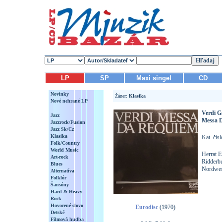
LP
SP
Maxi singel
CD
Novinky
Žáner:
Klasika
Nové nehrané LP
Verdi G
Jazz
Messa 
Jazzrock/Fusion
Jazz Sk/Cz
Klasika
Kat. čís
Folk/Country
World Music
Herrat E
Art-rock
Ridderbu
Blues
Nordwest
Alternatíva
Folklór
Šansóny
Hard & Heavy
Rock
Hovorené slovo
Eurodisc
(1970)
Detské
Filmová hudba