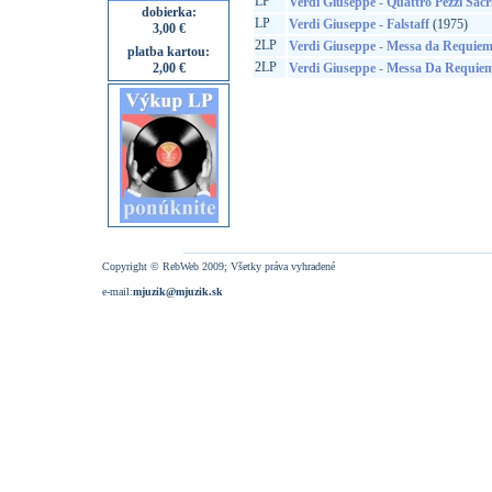
LP
Verdi Giuseppe - Quattro Pezzi Sacr
dobierka:
LP
Verdi Giuseppe - Falstaff
(1975)
3,00 €
2LP
Verdi Giuseppe - Messa da Requie
platba kartou:
2LP
2,00 €
Verdi Giuseppe - Messa Da Requie
Copyright © RebWeb 2009; Všetky práva vyhradené
e-mail:
mjuzik@mjuzik.sk