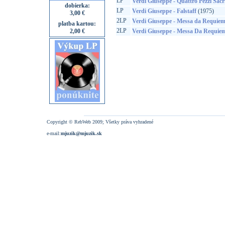
LP
Verdi Giuseppe - Quattro Pezzi Sacr
dobierka:
LP
Verdi Giuseppe - Falstaff
(1975)
3,00 €
2LP
Verdi Giuseppe - Messa da Requie
platba kartou:
2LP
2,00 €
Verdi Giuseppe - Messa Da Requie
Copyright © RebWeb 2009; Všetky práva vyhradené
e-mail:
mjuzik@mjuzik.sk