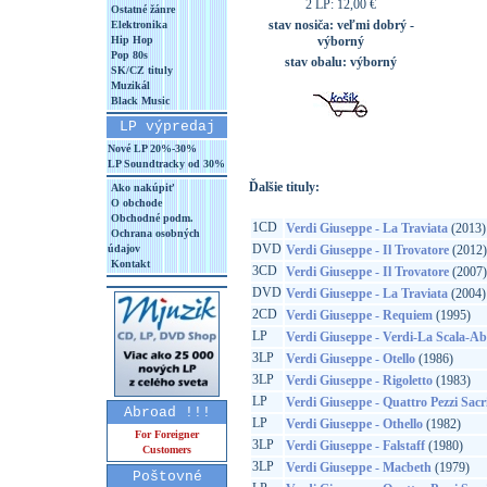
2 LP: 12,00 €
Ostatné žánre
stav nosiča:
veľmi dobrý -
Elektronika
Hip Hop
výborný
Pop 80s
stav obalu:
výborný
SK/CZ tituly
Muzikál
Black Music
LP výpredaj
Nové LP 20%-30%
LP Soundtracky od 30%
Ďalšie tituly:
Ako nakúpiť
O obchode
Obchodné podm.
1CD
Verdi Giuseppe - La Traviata
(2013)
Ochrana osobných
DVD
údajov
Verdi Giuseppe - Il Trovatore
(2012)
Kontakt
3CD
Verdi Giuseppe - Il Trovatore
(2007)
DVD
Verdi Giuseppe - La Traviata
(2004)
2CD
Verdi Giuseppe - Requiem
(1995)
LP
Verdi Giuseppe - Verdi-La Scala-A
3LP
Verdi Giuseppe - Otello
(1986)
3LP
Verdi Giuseppe - Rigoletto
(1983)
LP
Verdi Giuseppe - Quattro Pezzi Sacr
Abroad !!!
LP
Verdi Giuseppe - Othello
(1982)
For Foreigner
3LP
Verdi Giuseppe - Falstaff
(1980)
Customers
3LP
Verdi Giuseppe - Macbeth
(1979)
Poštovné