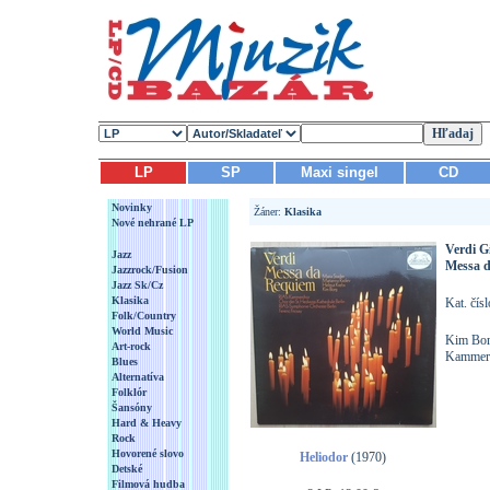
LP
SP
Maxi singel
CD
Novinky
Žáner:
Klasika
Nové nehrané LP
Verdi G
Jazz
Messa 
Jazzrock/Fusion
Jazz Sk/Cz
Klasika
Kat. čís
Folk/Country
World Music
Kim Bor
Art-rock
Kammerc
Blues
Alternatíva
Folklór
Šansóny
Hard & Heavy
Rock
Hovorené slovo
Heliodor
(1970)
Detské
Filmová hudba