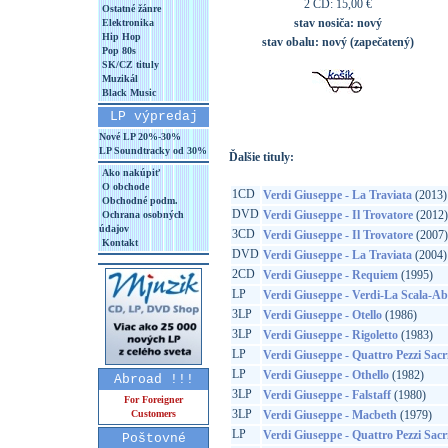
2 CD: 15,00 €
Ostatné žánre
stav nosiča:
nový
Elektronika
Hip Hop
stav obalu:
nový (zapečatený)
Pop 80s
SK/CZ tituly
Muzikál
Black Music
LP výpredaj
Nové LP 20%-30%
LP Soundtracky od 30%
Ďalšie tituly:
Ako nakúpiť
O obchode
1CD
Verdi Giuseppe - La Traviata
(2013)
Obchodné podm.
DVD
Verdi Giuseppe - Il Trovatore
(2012)
Ochrana osobných
údajov
3CD
Verdi Giuseppe - Il Trovatore
(2007)
Kontakt
DVD
Verdi Giuseppe - La Traviata
(2004)
2CD
Verdi Giuseppe - Requiem
(1995)
LP
Verdi Giuseppe - Verdi-La Scala-A
3LP
Verdi Giuseppe - Otello
(1986)
3LP
Verdi Giuseppe - Rigoletto
(1983)
LP
Verdi Giuseppe - Quattro Pezzi Sacr
LP
Verdi Giuseppe - Othello
(1982)
Abroad !!!
3LP
Verdi Giuseppe - Falstaff
(1980)
For Foreigner
3LP
Customers
Verdi Giuseppe - Macbeth
(1979)
LP
Verdi Giuseppe - Quattro Pezzi Sacr
Poštovné