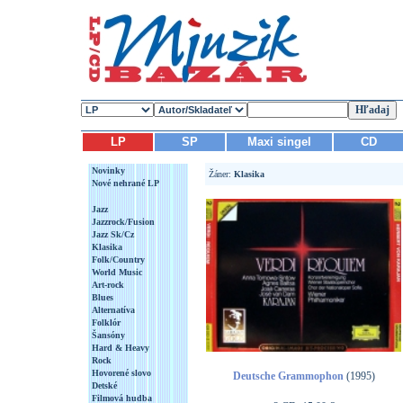
LP
SP
Maxi singel
CD
Novinky
Žáner:
Klasika
Nové nehrané LP
Jazz
Jazzrock/Fusion
Jazz Sk/Cz
Klasika
Folk/Country
World Music
Art-rock
Blues
Alternatíva
Folklór
Šansóny
Hard & Heavy
Rock
Hovorené slovo
Deutsche Grammophon
(1995)
Detské
Filmová hudba