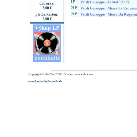
LP
Verdi Giuseppe - Falstaff
(1975)
dobierka:
3,00 €
2LP
Verdi Giuseppe - Messa da Requie
2LP
platba kartou:
Verdi Giuseppe - Messa Da Requie
2,00 €
Copyright © RebWeb 2009; Všetky práva vyhradené
e-mail:
mjuzik@mjuzik.sk