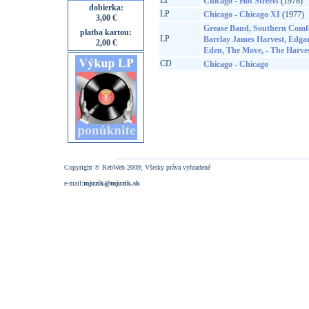
LP
Chicago - Hot Streets
(1978)
dobierka:
LP
Chicago - Chicago XI
(1977)
3,00 €
Grease Band, Southern Comfo
platba kartou:
LP
Barclay James Harvest, Edga
2,00 €
Eden, The Move, - The Harve
CD
Chicago - Chicago
Copyright © RebWeb 2009; Všetky práva vyhradené
e-mail:
mjuzik@mjuzik.sk