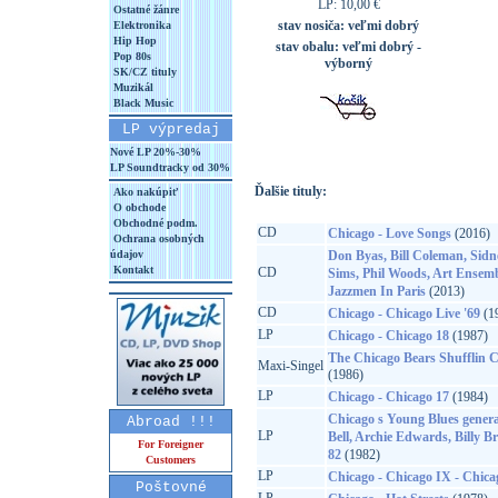
LP: 10,00 €
Ostatné žánre
stav nosiča:
veľmi dobrý
Elektronika
Hip Hop
stav obalu:
veľmi dobrý -
Pop 80s
výborný
SK/CZ tituly
Muzikál
Black Music
LP výpredaj
Nové LP 20%-30%
LP Soundtracky od 30%
Ďalšie tituly:
Ako nakúpiť
O obchode
Obchodné podm.
CD
Chicago - Love Songs
(2016)
Ochrana osobných
údajov
Don Byas, Bill Coleman, Sidn
Kontakt
CD
Sims, Phil Woods, Art Ensem
Jazzmen In Paris
(2013)
CD
Chicago - Chicago Live '69
(1
LP
Chicago - Chicago 18
(1987)
The Chicago Bears Shufflin C
Maxi-Singel
(1986)
LP
Chicago - Chicago 17
(1984)
Chicago s Young Blues gener
Abroad !!!
LP
Bell, Archie Edwards, Billy B
For Foreigner
82
(1982)
Customers
LP
Chicago - Chicago IX - Chicag
Poštovné