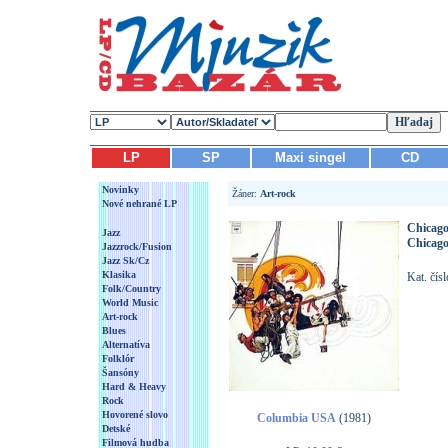
LP
SP
Maxi singel
CD
Novinky
Žáner:
Art-rock
Nové nehrané LP
Chicag
Jazz
Chicago
Jazzrock/Fusion
Jazz Sk/Cz
Klasika
Kat. čís
Folk/Country
World Music
Art-rock
Blues
Alternatíva
Folklór
Šansóny
Hard & Heavy
Rock
Hovorené slovo
Columbia USA
(1981)
Detské
Filmová hudba