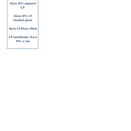
Akcia 30% organové
LP
Akcia 30% LP
klasická gitara
Akcia LP Heavy Metal
LP soundtracky zľava
30% a viac