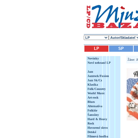
LP
SP
Novinky
Žáner:
J
Nové nehrané LP
Jazz
Jazzrock/Fusion
Jazz Sk/Cz
Klasika
Folk/Country
World Music
Art-rock
Blues
Alternatíva
Folklór
Šansóny
Hard & Heavy
Rock
Hovorené slovo
Detské
Filmová hudba