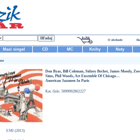
O obchode
Ak
Maxi singel
CD
MC
Knihy
Noty
azz
Don Byas, Bill Coleman, Sidney Bechet, James Moody, Zoo
Sims, Phil Woods, Art Ensemble Of Chicago…
American Jazzmen In Paris
Kat. číslo: 5099992862227
EMI
(2013)