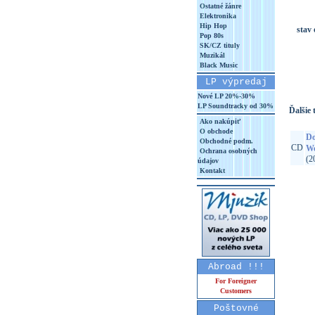
Ostatné žánre
Elektronika
Hip Hop
stav
Pop 80s
SK/CZ tituly
Muzikál
Black Music
LP výpredaj
Nové LP 20%-30%
LP Soundtracky od 30%
Ďalšie t
Ako nakúpiť
O obchode
Do
Obchodné podm.
CD
Wo
Ochrana osobných
(2
údajov
Kontakt
Abroad !!!
For Foreigner
Customers
Poštovné