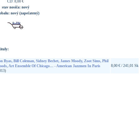
CD: 8,00 €
stav nosiča:
nový
 obalu:
nový (zapečatený)
ituly:
n Byas, Bill Coleman, Sidney Bechet, James Moody, Zoot Sims, Phil
8,00 € / 241,01 Sk
ods, Art Ensemble Of Chicago… - American Jazzmen In Paris
013)