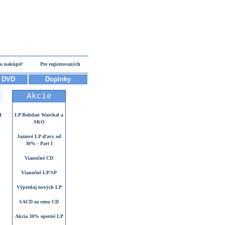
o nakúpiť
Pre registrovaných
DVD
Doplnky
Akcie
t
LP Bohdan Warchal a
SKO
Jazzové LP zľavy od
30% - Part I
Vianočné CD
Vianočné LP/SP
Výpredaj nových LP
SACD za cenu CD
Akcia 30% operné LP