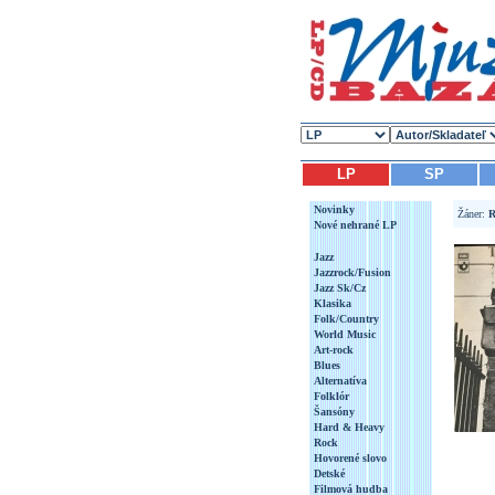
LP
SP
Novinky
Žáner:
R
Nové nehrané LP
Jazz
Jazzrock/Fusion
Jazz Sk/Cz
Klasika
Folk/Country
World Music
Art-rock
Blues
Alternatíva
Folklór
Šansóny
Hard & Heavy
Rock
Hovorené slovo
Detské
Filmová hudba