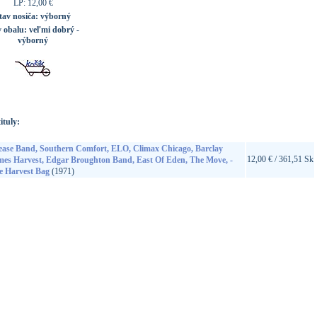
LP: 12,00 €
tav nosiča:
výborný
v obalu:
veľmi dobrý -
výborný
ituly:
ease Band, Southern Comfort, ELO, Climax Chicago, Barclay
12,00 € / 361,51 Sk
mes Harvest, Edgar Broughton Band, East Of Eden, The Move, -
e Harvest Bag
(1971)