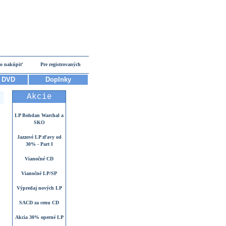
o nakúpiť
Pre registrovaných
DVD
Doplnky
Akcie
LP Bohdan Warchal a
SKO
Jazzové LP zľavy od
30% - Part I
Vianočné CD
Vianočné LP/SP
Výpredaj nových LP
SACD za cenu CD
Akcia 30% operné LP