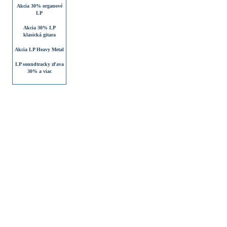
Akcia 30% organové
LP
Akcia 30% LP
klasická gitara
Akcia LP Heavy Metal
LP soundtracky zľava
30% a viac