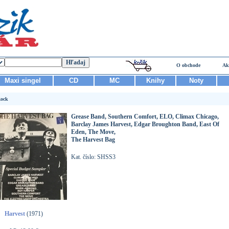
O obchode
Ak
Maxi singel
CD
MC
Knihy
Noty
ock
Grease Band, Southern Comfort, ELO, Climax Chicago,
Barclay James Harvest, Edgar Broughton Band, East Of
Eden, The Move,
The Harvest Bag
Kat. číslo: SHSS3
Harvest
(1971)