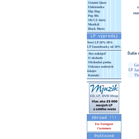
Ostatné žánre
s
Elektronika
Hip Hop
sta
Pop 80s
SK/CZ tituly
Muzikál
Black Music
LP výpredaj
Nové LP 20%-30%
LP Soundtracky od 30%
Ďalšie t
Ako nakúpiť
O obchode
Obchodné podm.
Gr
Ochrana osobných
LP
Ja
údajov
Th
Kontakt
Abroad !!!
For Foreigner
Customers
Poštovné