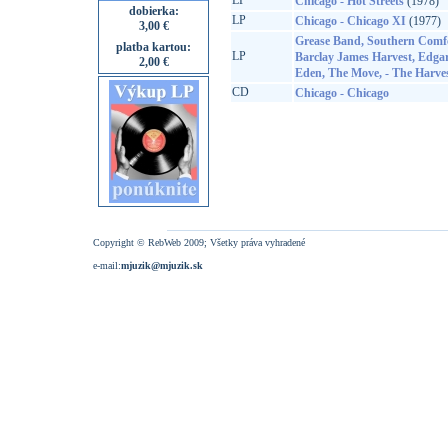
LP
Chicago - Hot Streets
(1978)
dobierka:
LP
Chicago - Chicago XI
(1977)
3,00 €
Grease Band, Southern Comfo
platba kartou:
LP
Barclay James Harvest, Edga
2,00 €
Eden, The Move, - The Harve
CD
Chicago - Chicago
Copyright © RebWeb 2009; Všetky práva vyhradené
e-mail:
mjuzik@mjuzik.sk