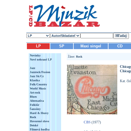
LP
SP
Maxi singel
CD
Novinky
Žáner:
Rock
Nové nehrané LP
Chicag
Jazz
Chicag
Jazzrock/Fusion
Jazz Sk/Cz
Klasika
Kat. čí
Folk/Country
World Music
Art-rock
Blues
Alternatíva
Folklór
Šansóny
Hard & Heavy
Rock
Hovorené slovo
CBS
(1977)
Detské
Filmová hudba