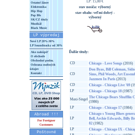
LP: 15,00 €
Ostatné žánre
stav nosiča:
výborný
Elektronika
Hip Hop
stav obalu:
veľmi dobrý -
Pop 80s
výborný
SK/CZ tituly
Muzikál
Black Music
LP výpredaj
Nové LP 20%-30%
LP Soundtracky od 30%
Ďalšie tituly:
Ako nakúpiť
O obchode
Obchodné podm.
CD
Chicago - Love Songs
(2016)
Ochrana osobných
údajov
Don Byas, Bill Coleman, Sidn
Kontakt
CD
Sims, Phil Woods, Art Ensem
Jazzmen In Paris
(2013)
CD
Chicago - Chicago Live '69
(1
LP
Chicago - Chicago 18
(1987)
The Chicago Bears Shufflin C
Maxi-Singel
(1986)
LP
Chicago - Chicago 17
(1984)
Chicago s Young Blues gener
Abroad !!!
LP
Bell, Archie Edwards, Billy B
For Foreigner
82
(1982)
Customers
LP
Chicago - Chicago IX - Chicag
Poštovné