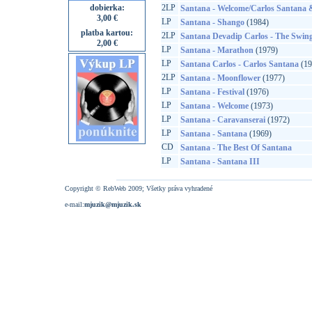
dobierka:
2LP
Santana - Welcome/Carlos Santana 
3,00 €
LP
Santana - Shango
(1984)
platba kartou:
2LP
Santana Devadip Carlos - The Swing
2,00 €
LP
Santana - Marathon
(1979)
LP
Santana Carlos - Carlos Santana
(19
2LP
Santana - Moonflower
(1977)
LP
Santana - Festival
(1976)
LP
Santana - Welcome
(1973)
LP
Santana - Caravanserai
(1972)
LP
Santana - Santana
(1969)
CD
Santana - The Best Of Santana
LP
Santana - Santana III
Copyright © RebWeb 2009; Všetky práva vyhradené
e-mail:
mjuzik@mjuzik.sk