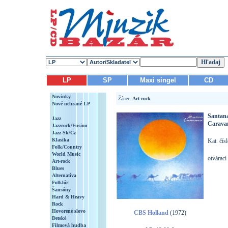
LP
SP
Maxi singel
CD
Novinky
Žáner:
Art-rock
Nové nehrané LP
Santan
Jazz
Caravan
Jazzrock/Fusion
Jazz Sk/Cz
Klasika
Kat. čís
Folk/Country
World Music
otvárací
Art-rock
Blues
Alternatíva
Folklór
Šansóny
Hard & Heavy
Rock
Hovorené slovo
CBS Holland
(1972)
Detské
Filmová hudba