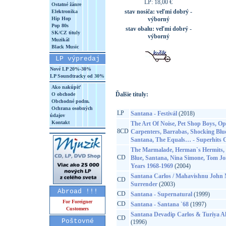
LP: 18,00 €
Ostatné žánre
stav nosiča:
veľmi dobrý -
Elektronika
Hip Hop
výborný
Pop 80s
stav obalu:
veľmi dobrý -
SK/CZ tituly
výborný
Muzikál
Black Music
LP výpredaj
Nové LP 20%-30%
LP Soundtracky od 30%
Ako nakúpiť
Ďalšie tituly:
O obchode
Obchodné podm.
Ochrana osobných
LP
Santana - Festivál
(2018)
údajov
Kontakt
The Art Of Noise, Pet Shop Boys, Op
8CD
Carpenters, Barrabas, Shocking Blue
Santana, The Equals… - Superhits C
The Marmalade, Herman`s Hermits, 
CD
Blue, Santana, Nina Simone, Tom Jo
Years 1968-1969
(2004)
Santana Carlos / Mahavishnu John 
CD
Surrender
(2003)
Abroad !!!
CD
Santana - Supernatural
(1999)
For Foreigner
CD
Santana - Santana `68
(1997)
Customers
Santana Devadip Carlos & Turiya Ali
CD
Poštovné
(1996)