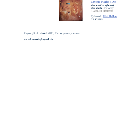
Caverna Magica (...Und
stav nosiča:
výborný
stav obalu:
výborný
(Halfspeed Mastered)
Vydavateľ:
CBS Hollan
CBS25265
Copyright © RebWeb 2009; Všetky práva vyhradené
e-mail:
mjuzik@mjuzik.sk