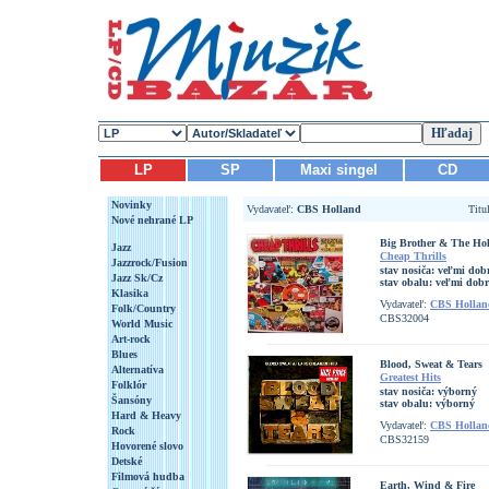
LP
SP
Maxi singel
CD
Novinky
Vydavateľ:
CBS Holland
Titu
Nové nehrané LP
Big Brother & The H
Jazz
Cheap Thrills
Jazzrock/Fusion
stav nosiča:
veľmi dob
Jazz Sk/Cz
stav obalu:
veľmi dob
Klasika
Vydavateľ:
CBS Hollan
Folk/Country
CBS32004
World Music
Art-rock
Blues
Blood, Sweat & Tears
Alternatíva
Greatest Hits
Folklór
stav nosiča:
výborný
Šansóny
stav obalu:
výborný
Hard & Heavy
Vydavateľ:
CBS Hollan
Rock
CBS32159
Hovorené slovo
Detské
Filmová hudba
Earth, Wind & Fire