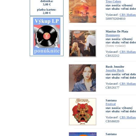
dobierka:
True Colors
3,00 €
stav nosiča:
výborný
stav obalu:
veľmi dobr
platba kartou:
2,00 €
Vydavateľ:
CBS Hollan
5099702694810
Manitas De Plata
Hommages
stav nosiča:
výborný
stav obalu:
veľmi dobr
(Stereo vydanie)
Vydavateľ:
CBS Hollan
CBS32212
Rush Jennifer
Jennifer Rush
stav nosiča:
veľmi dob
stav obalu:
veľmi dobr
Vydavateľ:
CBS Hollan
CBS26177
Santana
Festival
stav nosiča:
výborný
stav obalu:
veľmi dobr
Vydavateľ:
CBS Hollan
CBS86020
Santana