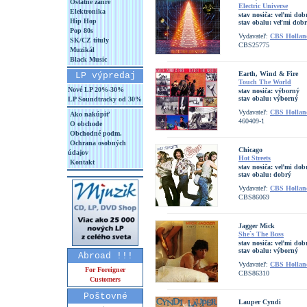
Ostatné žánre
Electric Universe
Elektronika
stav nosiča:
veľmi dob
Hip Hop
stav obalu:
veľmi dob
Pop 80s
Vydavateľ:
CBS Hollan
SK/CZ tituly
CBS25775
Muzikál
Black Music
Earth, Wind & Fire
LP výpredaj
Touch The World
Nové LP 20%-30%
stav nosiča:
výborný
stav obalu:
výborný
LP Soundtracky od 30%
Vydavateľ:
CBS Hollan
Ako nakúpiť
460409-1
O obchode
Obchodné podm.
Ochrana osobných
Chicago
údajov
Hot Streets
Kontakt
stav nosiča:
veľmi dob
stav obalu:
dobrý
Vydavateľ:
CBS Hollan
CBS86069
Jagger Mick
She`s The Boss
stav nosiča:
veľmi dob
stav obalu:
výborný
Abroad !!!
Vydavateľ:
CBS Hollan
For Foreigner
CBS86310
Customers
Poštovné
Lauper Cyndi