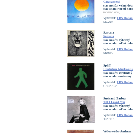
Caravanserai
stav nosiča:
veľmi dob
stav obalu:
veľmi dobr
(otvárací obal)
Vydavateľ:
CBS Hollan
S65299
Santana
Santana
stav nosiča:
výborný
stav obalu:
veľmi dobr
Vydavateľ:
CBS Hollan
S63815
Spliff
Herzlichen Glückwuns
stav nosiča:
excelentný
stav obalu:
excelentný
Vydavateľ:
CBS Hollan
CBS25152
Streisand Barbra
Till I Loved You
stav nosiča:
výborný
stav obalu:
veľmi dobr
Vydavateľ:
CBS Hollan
462943-1
Vollenweider Andreas