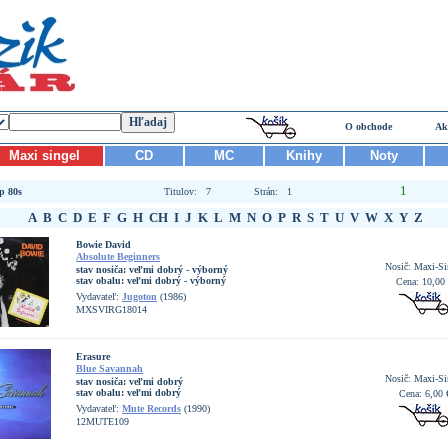
O obchode
Ak
Maxi singel
CD
MC
Knihy
Noty
1
p 80s
Titulov: 7
Strán: 1
A
B
C
D
E
F
G
H
CH
I
J
K
L
M
N
O
P
R
S
T
U
V
W
X
Y
Z
Bowie David
Absolute Beginners
Nosič: Maxi-Si
stav nosiča:
veľmi dobrý - výborný
stav obalu:
veľmi dobrý - výborný
Cena: 10,00
Vydavateľ:
Jugoton
(1986)
MXSVIRG18014
Erasure
Blue Savannah
Nosič: Maxi-Si
stav nosiča:
veľmi dobrý
stav obalu:
veľmi dobrý
Cena: 6,00 
Vydavateľ:
Mute Records
(1990)
12MUTE109