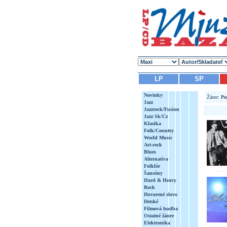
LP
SP
Novinky
Žáner:
Po
Jazz
Jazzrock/Fusion
Jazz Sk/Cz
Klasika
Folk/Country
World Music
Art-rock
Blues
Alternatíva
Folklór
Šansóny
Hard & Heavy
Rock
Hovorené slovo
Detské
Filmová hudba
Ostatné žánre
Elektronika