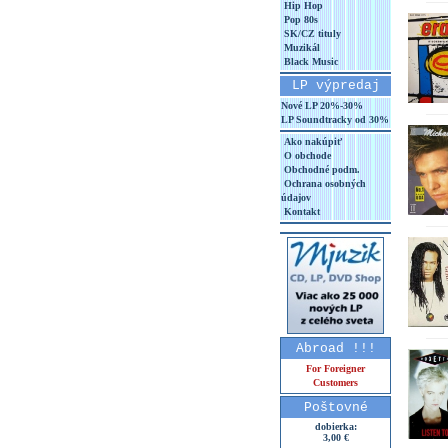
Hip Hop
Pop 80s
SK/CZ tituly
Muzikál
Black Music
LP výpredaj
Nové LP 20%-30%
LP Soundtracky od 30%
Ako nakúpiť
O obchode
Obchodné podm.
Ochrana osobných
údajov
Kontakt
Abroad !!!
For Foreigner
Customers
Poštovné
dobierka:
3,00 €