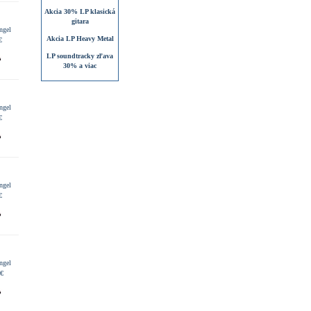
Akcia 30% LP klasická
gitara
ngel
Akcia LP Heavy Metal
€
LP soundtracky zľava
30% a viac
ngel
€
ngel
€
ngel
 €