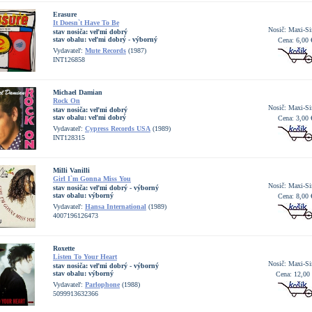
Erasure
It Doesn`t Have To Be
Nosič: Maxi-Si
stav nosiča:
veľmi dobrý
stav obalu:
veľmi dobrý - výborný
Cena: 6,00 
Vydavateľ:
Mute Records
(1987)
INT126858
Michael Damian
Rock On
Nosič: Maxi-Si
stav nosiča:
veľmi dobrý
stav obalu:
veľmi dobrý
Cena: 3,00 
Vydavateľ:
Cypress Records USA
(1989)
INT128315
Milli Vanilli
Girl I`m Gonna Miss You
Nosič: Maxi-Si
stav nosiča:
veľmi dobrý - výborný
stav obalu:
výborný
Cena: 8,00 
Vydavateľ:
Hansa International
(1989)
4007196126473
Roxette
Listen To Your Heart
Nosič: Maxi-Si
stav nosiča:
veľmi dobrý - výborný
stav obalu:
výborný
Cena: 12,00
Vydavateľ:
Parlophone
(1988)
5099913632366