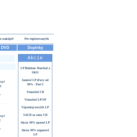
o nakúpiť
Pre registrovaných
DVD
Doplnky
Akcie
LP Bohdan Warchal a
SKO
Jazzové LP zľavy od
ngel
30% - Part I
 €
Vianočné CD
Vianočné LP/SP
Výpredaj nových LP
SACD za cenu CD
ngel
€
Akcia 30% operné LP
Akcia 30% organové
LP