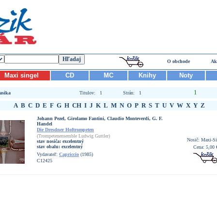
O obchode
Ak
Maxi singel
CD
MC
Knihy
Noty
1
asika
Titulov: 1
Strán: 1
A
B
C
D
E
F
G
H
CH
I
J
K
L
M
N
O
P
R
S
T
U
V
W
X
Y
Z
Johann Pezel, Girolamo Fantini, Claudio Monteverdi, G. F.
Handel
Die Dresdner Hoftrompeten
(Trompetenensemble Ludwig Guttler)
Nosič: Maxi-Si
stav nosiča:
excelentný
stav obalu:
excelentný
Cena: 5,00 
Vydavateľ:
Capriccio
(1985)
C12425