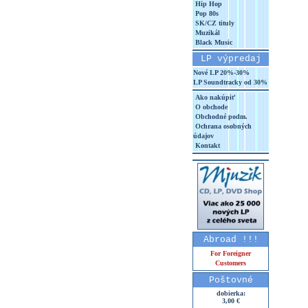
Hip Hop
Pop 80s
SK/CZ tituly
Muzikál
Black Music
LP výpredaj
Nové LP 20%-30%
LP Soundtracky od 30%
Ako nakúpiť
O obchode
Obchodné podm.
Ochrana osobných
údajov
Kontakt
Abroad !!!
For Foreigner
Customers
Poštovné
dobierka:
3,00 €