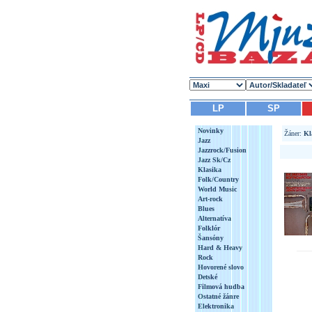
LP
SP
Novinky
Žáner:
Kl
Jazz
Jazzrock/Fusion
Jazz Sk/Cz
Klasika
Folk/Country
World Music
Art-rock
Blues
Alternatíva
Folklór
Šansóny
Hard & Heavy
Rock
Hovorené slovo
Detské
Filmová hudba
Ostatné žánre
Elektronika