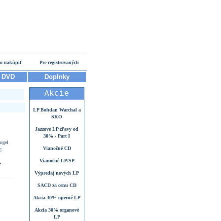
o nakúpiť
Pre registrovaných
DVD
Doplnky
Akcie
LP Bohdan Warchal a
SKO
Jazzové LP zľavy od
30% - Part I
ngel
Vianočné CD
€
Vianočné LP/SP
Výpredaj nových LP
SACD za cenu CD
Akcia 30% operné LP
Akcia 30% organové
LP