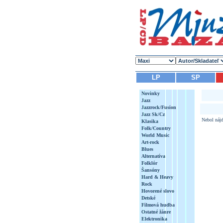
LP
SP
Novinky
Jazz
Jazzrock/Fusion
Jazz Sk/Cz
Nebol nájd
Klasika
Folk/Country
World Music
Art-rock
Blues
Alternatíva
Folklór
Šansóny
Hard & Heavy
Rock
Hovorené slovo
Detské
Filmová hudba
Ostatné žánre
Elektronika