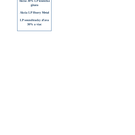
Akcia 30% LP klasická
gitara
Akcia LP Heavy Metal
LP soundtracky zľava
30% a viac