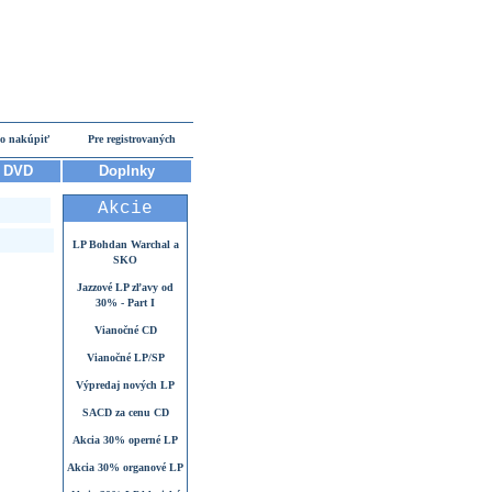
o nakúpiť
Pre registrovaných
DVD
Doplnky
Akcie
LP Bohdan Warchal a
SKO
Jazzové LP zľavy od
30% - Part I
Vianočné CD
Vianočné LP/SP
Výpredaj nových LP
SACD za cenu CD
Akcia 30% operné LP
Akcia 30% organové LP