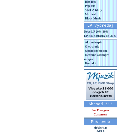
Hip Hop
Pop 80s
SK/CZ tituly
Muzikál
Black Music
LP výpredaj
Nové LP 20%-30%
LP Soundtracky od 30%
Ako nakúpiť
O obchode
Obchodné podm.
Ochrana osobných
údajov
Kontakt
Abroad !!!
For Foreigner
Customers
Poštovné
dobierka:
3,00 €