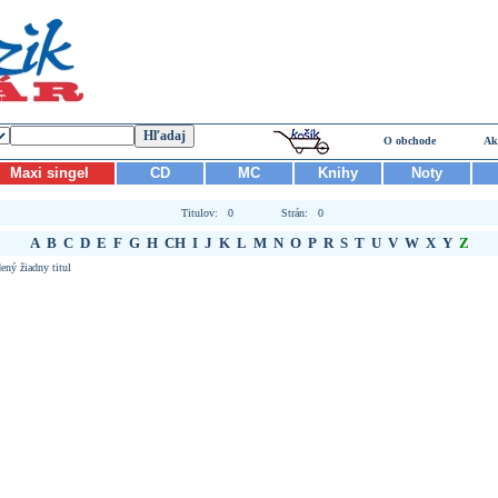
O obchode
Ak
Maxi singel
CD
MC
Knihy
Noty
Titulov: 0
Strán: 0
A
B
C
D
E
F
G
H
CH
I
J
K
L
M
N
O
P
R
S
T
U
V
W
X
Y
Z
ený žiadny titul