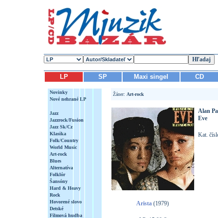
LP
SP
Maxi singel
CD
Novinky
Žáner:
Art-rock
Nové nehrané LP
Alan Pa
Jazz
Eve
Jazzrock/Fusion
Jazz Sk/Cz
Klasika
Kat. čís
Folk/Country
World Music
Art-rock
Blues
Alternatíva
Folklór
Šansóny
Hard & Heavy
Rock
Hovorené slovo
Arista
(1979)
Detské
Filmová hudba