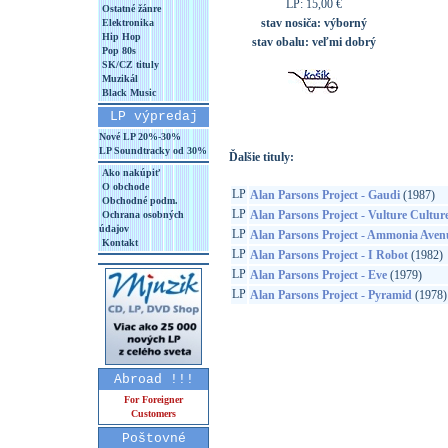
LP: 15,00 €
Ostatné žánre
stav nosiča:
výborný
Elektronika
Hip Hop
stav obalu:
veľmi dobrý
Pop 80s
SK/CZ tituly
Muzikál
Black Music
LP výpredaj
Nové LP 20%-30%
LP Soundtracky od 30%
Ďalšie tituly:
Ako nakúpiť
O obchode
LP
Alan Parsons Project - Gaudi
(1987)
Obchodné podm.
LP
Alan Parsons Project - Vulture Cultur
Ochrana osobných
údajov
LP
Alan Parsons Project - Ammonia Aven
Kontakt
LP
Alan Parsons Project - I Robot
(1982)
LP
Alan Parsons Project - Eve
(1979)
LP
Alan Parsons Project - Pyramid
(1978)
Abroad !!!
For Foreigner
Customers
Poštovné