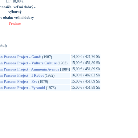
LP: 18,00 €
v nosiča:
veľmi dobrý -
výborný
av obalu:
veľmi dobrý
Predané
ituly:
14,00 € / 421,76 Sk
n Parsons Project - Gaudi
(1987)
15,00 € / 451,89 Sk
n Parsons Project - Vulture Culture
(1985)
15,00 € / 451,89 Sk
an Parsons Project - Ammonia Avenue
(1984)
16,00 € / 482,02 Sk
n Parsons Project - I Robot
(1982)
15,00 € / 451,89 Sk
n Parsons Project - Eve
(1979)
15,00 € / 451,89 Sk
n Parsons Project - Pyramid
(1978)