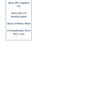
Akcia 30% organové
LP
Akcia 30% LP
klasická gitara
Akcia LP Heavy Metal
LP soundtracky zľava
30% a viac