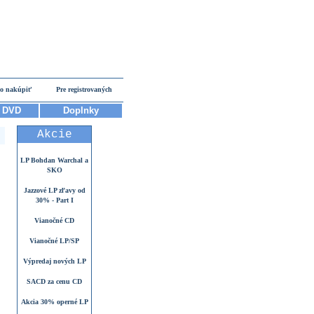
o nakúpiť
Pre registrovaných
DVD
Doplnky
Akcie
LP Bohdan Warchal a
SKO
Jazzové LP zľavy od
30% - Part I
Vianočné CD
Vianočné LP/SP
Výpredaj nových LP
SACD za cenu CD
Akcia 30% operné LP