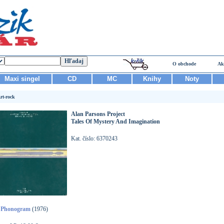
O obchode
Ak
Maxi singel
CD
MC
Knihy
Noty
rt-rock
Alan Parsons Project
Tales Of Mystery And Imagination
Kat. číslo: 6370243
Phonogram
(1976)