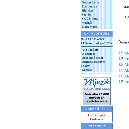
Ostatné žánre
sta
Elektronika
Hip Hop
Pop 80s
st
SK/CZ tituly
Muzikál
Black Music
LP výpredaj
Nové LP 20%-30%
Ďalšie t
LP Soundtracky od 30%
Ako nakúpiť
LP
Ala
O obchode
Obchodné podm.
LP
Ala
Ochrana osobných
LP
Al
údajov
Kontakt
LP
Ala
LP
Ala
LP
Ala
Abroad !!!
For Foreigner
Customers
Poštovné