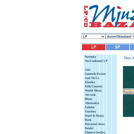
LP
SP
Novinky
Žáner:
A
Nové nehrané LP
Jazz
Jazzrock/Fusion
Jazz Sk/Cz
Klasika
Folk/Country
World Music
Art-rock
Blues
Alternatíva
Folklór
Šansóny
Hard & Heavy
Rock
Hovorené slovo
Detské
Filmová hudba