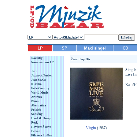
LP
SP
Maxi singel
CD
Novinky
Žáner:
Pop 80s
Nové nehrané LP
Simple
Jazz
Live In
Jazzrock/Fusion
Jazz Sk/Cz
Klasika
Kat. čí
Folk/Country
World Music
Art-rock
Blues
Alternatíva
Folklór
Šansóny
Hard & Heavy
Rock
Hovorené slovo
Virgin
(1987)
Detské
Filmová hudba