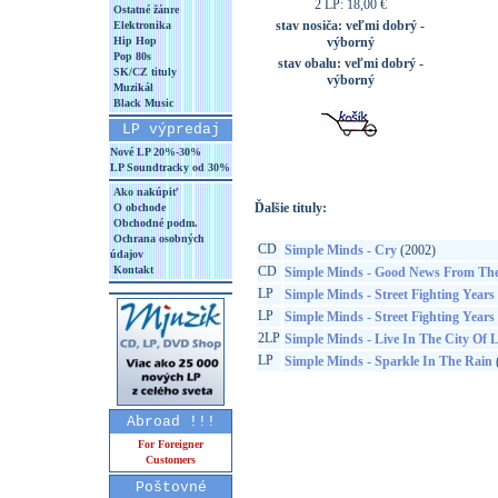
2 LP: 18,00 €
Ostatné žánre
stav nosiča:
veľmi dobrý -
Elektronika
Hip Hop
výborný
Pop 80s
stav obalu:
veľmi dobrý -
SK/CZ tituly
výborný
Muzikál
Black Music
LP výpredaj
Nové LP 20%-30%
LP Soundtracky od 30%
Ako nakúpiť
Ďalšie tituly:
O obchode
Obchodné podm.
Ochrana osobných
CD
Simple Minds - Cry
(2002)
údajov
Kontakt
CD
Simple Minds - Good News From The
LP
Simple Minds - Street Fighting Years
LP
Simple Minds - Street Fighting Years
2LP
Simple Minds - Live In The City Of L
LP
Simple Minds - Sparkle In The Rain
Abroad !!!
For Foreigner
Customers
Poštovné