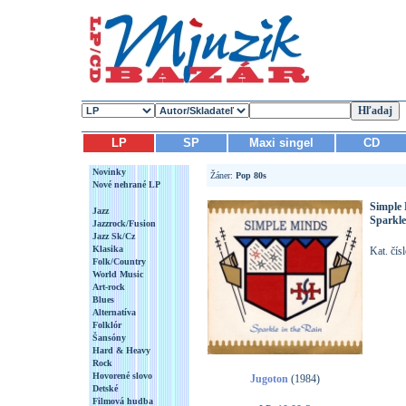
LP
SP
Maxi singel
CD
Novinky
Žáner:
Pop 80s
Nové nehrané LP
Simple
Jazz
Sparkle
Jazzrock/Fusion
Jazz Sk/Cz
Klasika
Kat. čí
Folk/Country
World Music
Art-rock
Blues
Alternatíva
Folklór
Šansóny
Hard & Heavy
Rock
Hovorené slovo
Jugoton
(1984)
Detské
Filmová hudba