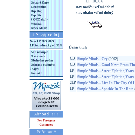
LP: 10,00 €
Ostatné žánre
stav nosiča:
veľmi dobrý
Elektronika
Hip Hop
stav obalu:
veľmi dobrý
Pop 80s
SK/CZ tituly
Muzikál
Black Music
LP výpredaj
Nové LP 20%-30%
LP Soundtracky od 30%
Ďalšie tituly:
Ako nakúpiť
O obchode
CD
Simple Minds - Cry
(2002)
Obchodné podm.
CD
Simple Minds - Good News From The
Ochrana osobných
údajov
LP
Simple Minds - Street Fighting Years
Kontakt
LP
Simple Minds - Street Fighting Years
2LP
Simple Minds - Live In The City Of L
LP
Simple Minds - Sparkle In The Rain
Abroad !!!
For Foreigner
Customers
Poštovné