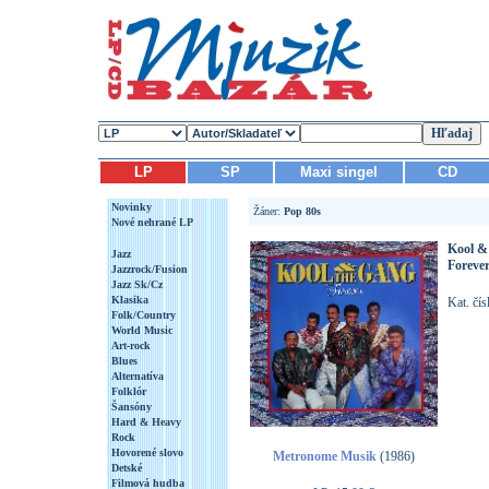
LP
SP
Maxi singel
CD
Novinky
Žáner:
Pop 80s
Nové nehrané LP
Kool &
Jazz
Foreve
Jazzrock/Fusion
Jazz Sk/Cz
Klasika
Kat. čí
Folk/Country
World Music
Art-rock
Blues
Alternatíva
Folklór
Šansóny
Hard & Heavy
Rock
Hovorené slovo
Metronome Musik
(1986)
Detské
Filmová hudba