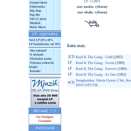
LP: 15,00 €
Ostatné žánre
stav nosiča:
výborný
Elektronika
Hip Hop
stav obalu:
výborný
Pop 80s
SK/CZ tituly
Muzikál
Black Music
LP výpredaj
Nové LP 20%-30%
LP Soundtracky od 30%
Ďalšie tituly:
Ako nakúpiť
O obchode
2CD
Kool & The Gang - Gold
(2005)
Obchodné podm.
LP
Kool & The Gang - Sweat
(1989)
Ochrana osobných
údajov
LP
Kool & The Gang - Forever
(1986)
Kontakt
LP
Kool & The Gang - As One
(1982)
Imagination, Gloria Gynor, Chic, Ko
4CD
DISCO/FUNK
Abroad !!!
For Foreigner
Customers
Poštovné