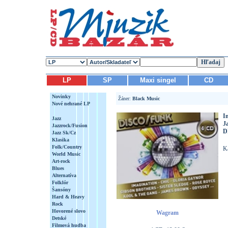
LP
SP
Maxi singel
CD
Novinky
Žáner:
Black Music
Nové nehrané LP
I
Jazz
J
Jazzrock/Fusion
D
Jazz Sk/Cz
Klasika
Folk/Country
Ka
World Music
Art-rock
Blues
Alternatíva
Folklór
Šansóny
Hard & Heavy
Rock
Hovorené slovo
Wagram
Detské
Filmová hudba