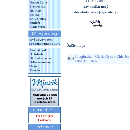
4 CD: 12,00 €
Ostatné žánre
stav nosiča:
nový
Elektronika
Hip Hop
stav obalu:
nový (zapečatený)
Pop 80s
SK/CZ tituly
Muzikál
Black Music
LP výpredaj
Nové LP 20%-30%
LP Soundtracky od 30%
Ďalšie tituly:
Ako nakúpiť
O obchode
Imagination, Gloria Gynor, Chic, Ko
Obchodné podm.
4CD
DISCO/FUNK
Ochrana osobných
údajov
Kontakt
Abroad !!!
For Foreigner
Customers
Poštovné