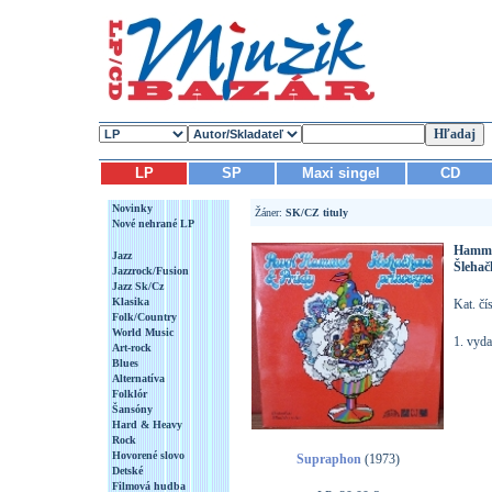
LP
SP
Maxi singel
CD
Novinky
Žáner:
SK/CZ tituly
Nové nehrané LP
Hamme
Jazz
Šlehač
Jazzrock/Fusion
Jazz Sk/Cz
Klasika
Kat. čí
Folk/Country
World Music
1. vyda
Art-rock
Blues
Alternatíva
Folklór
Šansóny
Hard & Heavy
Rock
Hovorené slovo
Supraphon
(1973)
Detské
Filmová hudba