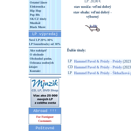
LP: 20,00 €
Ostatné žánre
stav nosiča:
veľmi dobrý
Elektronika
Hip Hop
stav obalu:
veľmi dobrý -
Pop 80s
výborný
SK/CZ tituly
Muzikál
Black Music
LP výpredaj
Nové LP 20%-30%
LP Soundtracky od 30%
Ďalšie tituly:
Ako nakúpiť
O obchode
Obchodné podm.
LP
Hammel Pavol & Prúdy - Prúdy
(2023
Ochrana osobných
CD
údajov
Hammel Pavol & Prúdy - Prúdy
(2023
Kontakt
LP
Hammel Pavol & Prúdy - Šlehačková 
Abroad !!!
For Foreigner
Customers
Poštovné