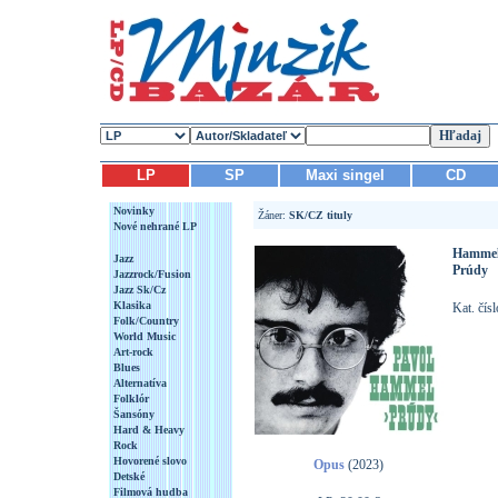
LP
SP
Maxi singel
CD
Novinky
Žáner:
SK/CZ tituly
Nové nehrané LP
Hammel
Jazz
Prúdy
Jazzrock/Fusion
Jazz Sk/Cz
Klasika
Kat. čís
Folk/Country
World Music
Art-rock
Blues
Alternatíva
Folklór
Šansóny
Hard & Heavy
Rock
Hovorené slovo
Opus
(2023)
Detské
Filmová hudba