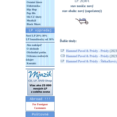
LP: 20,00 €
Ostatné žánre
stav nosiča:
nový
Elektronika
Hip Hop
stav obalu:
nový (zapečatený)
Pop 80s
SK/CZ tituly
Muzikál
Black Music
LP výpredaj
Nové LP 20%-30%
LP Soundtracky od 30%
Ďalšie tituly:
Ako nakúpiť
O obchode
LP
Hammel Pavol & Prúdy - Prúdy
(2023
Obchodné podm.
CD
Hammel Pavol & Prúdy - Prúdy
(2023
Ochrana osobných
údajov
LP
Hammel Pavol & Prúdy - Šlehačková 
Kontakt
Abroad !!!
For Foreigner
Customers
Poštovné