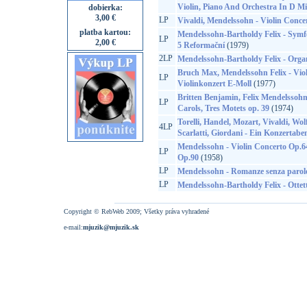
Violin, Piano And Orchestra In D M
dobierka:
3,00 €
LP
Vivaldi, Mendelssohn - Violin Conce
platba kartou:
Mendelssohn-Bartholdy Felix - Symfo
LP
2,00 €
5 Reformační
(1979)
2LP
Mendelssohn-Bartholdy Felix - Orga
Bruch Max, Mendelssohn Felix - Viol
LP
Violinkonzert E-Moll
(1977)
Britten Benjamin, Felix Mendelssoh
LP
Carols, Tres Motets op. 39
(1974)
Torelli, Handel, Mozart, Vivaldi, Wol
4LP
Scarlatti, Giordani - Ein Konzertabe
Mendelssohn - Violin Concerto Op.
LP
Op.90
(1958)
LP
Mendelssohn - Romanze senza parole,
LP
Mendelssohn-Bartholdy Felix - Ottet
Copyright © RebWeb 2009; Všetky práva vyhradené
e-mail:
mjuzik@mjuzik.sk