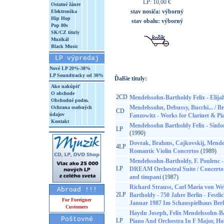
LP: 10,00 €
Ostatné žánre
stav nosiča:
výborný
Elektronika
Hip Hop
stav obalu:
výborný
Pop 80s
SK/CZ tituly
Muzikál
Black Music
LP výpredaj
Nové LP 20%-30%
LP Soundtracky od 30%
Ďalšie tituly:
Ako nakúpiť
O obchode
2CD
Mendelssohn-Bartholdy Felix - Elija
Obchodné podm.
Mendelssohn, Debussy, Bucchi... / Br
Ochrana osobných
CD
údajov
Fanzowitz - Works for Clarinet & Pi
Kontakt
Mendelssohn Bartholdy Felix - Sinfon
LP
(1990)
Dovrak, Brahms, Cajkovskij, Mendels
4LP
Romantic Violin Concertos
(1989)
Mendelssohn-Bartholdy, F. Poul
LP
DREAM Orchestral Suite / Concerto i
and timpani
(1987)
Richard Strauss, Carl Maria von We
Abroad !!!
2LP
Bartholdy - 750 Jahre Berlin - Festli
For Foreigner
Januar 1987 Im Schauspielhaus Berl
Customers
Haydn Joseph, Felix Mendelssohn-Bar
Poštovné
LP
Piano And Orchestra In F Major, Ho