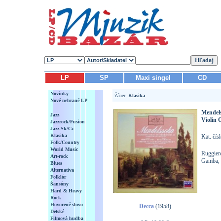
LP
SP
Maxi singel
CD
Novinky
Žáner:
Klasika
Nové nehrané LP
Mendel
Jazz
Violin 
Jazzrock/Fusion
Jazz Sk/Cz
Klasika
Kat. čís
Folk/Country
World Music
Ruggiero
Art-rock
Gamba, 
Blues
Alternatíva
Folklór
Šansóny
Hard & Heavy
Rock
Hovorené slovo
Decca
(1958)
Detské
Filmová hudba