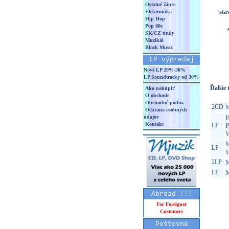
Ostatné žánre
sta
Elektronika
Hip Hop
Pop 80s
SK/CZ tituly
Muzikál
Black Music
LP výpredaj
Nové LP 20%-30%
LP Soundtracky od 30%
Ďalšie t
Ako nakúpiť
O obchode
Obchodné podm.
2CD
M
Ochrana osobných
údajov
H
Kontakt
LP
P
V
M
LP
5
2LP
M
LP
M
Abroad !!!
For Foreigner
Customers
Poštovné