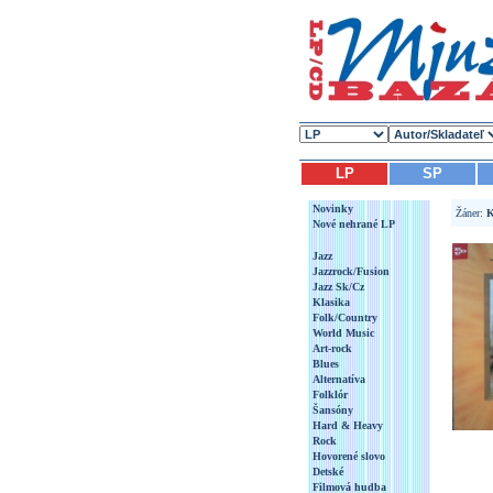
LP
SP
Novinky
Žáner:
K
Nové nehrané LP
Jazz
Jazzrock/Fusion
Jazz Sk/Cz
Klasika
Folk/Country
World Music
Art-rock
Blues
Alternatíva
Folklór
Šansóny
Hard & Heavy
Rock
Hovorené slovo
Detské
Filmová hudba