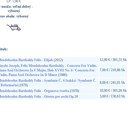
LP: 5,00 €
v nosiča:
veľmi dobrý -
výborný
stav obalu:
výborný
ituly:
12,00 € / 361,51 Sk
endelssohn-Bartholdy Felix - Elijah
(2012)
aydn Joseph, Felix Mendelssohn-Bartholdy - Concerto For Violin,
7,00 € / 210,88 Sk
iano And Orchestra In F Major, Hob XVIII No. 6 / Concerto For
iolin, Piano And Orchestra In D Minor
(1986)
endelssohn-Bartholdy Felix - Symfonie Č. 4 Italská / Symfonie Č.
8,00 € / 241,01 Sk
 Reformační
(1979)
10,00 € / 301,26 Sk
endelssohn-Bartholdy Felix - Organova tvorba
(1978)
5,00 € / 150,63 Sk
endelssohn-Bartholdy Felix - Ottetto per archi Op.20