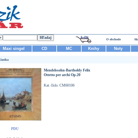
O obchode
Ak
Maxi singel
CD
MC
Knihy
Noty
lasika
Mendelssohn-Bartholdy Felix
Ottetto per archi Op.20
Kat. číslo: CM60106
PDU