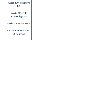
Akcia 30% organové
LP
Akcia 30% LP
klasická gitara
Akcia LP Heavy Metal
LP soundtracky zľava
30% a viac