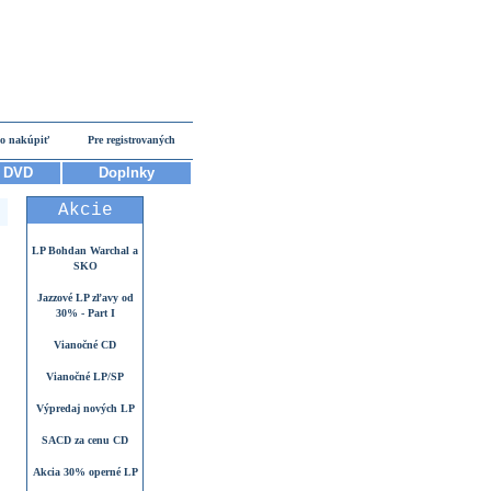
o nakúpiť
Pre registrovaných
DVD
Doplnky
Akcie
LP Bohdan Warchal a
SKO
Jazzové LP zľavy od
30% - Part I
Vianočné CD
Vianočné LP/SP
Výpredaj nových LP
SACD za cenu CD
Akcia 30% operné LP