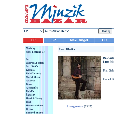
LP
SP
Maxi singel
CD
Novinky
Žáner:
Klasika
Nové nehrané LP
Bakfark
Jazz
Lute Mu
Jazzrock/Fusion
Jazz Sk/Cz
Klasika
Kat. čís
Folk/Country
World Music
Dániel B
Art-rock
Blues
Alternatíva
Folklór
Šansóny
Hard & Heavy
Rock
Hovorené slovo
Hungaroton
(1974)
Detské
Filmová hudba