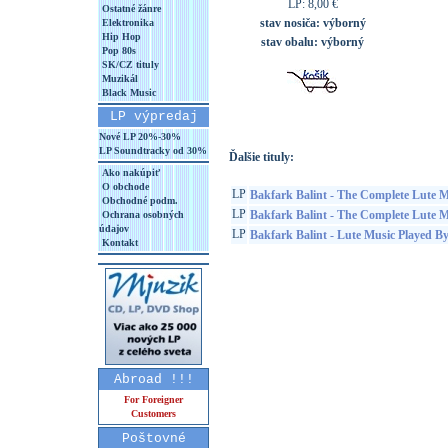
LP: 8,00 €
Ostatné žánre
stav nosiča:
výborný
Elektronika
Hip Hop
stav obalu:
výborný
Pop 80s
SK/CZ tituly
Muzikál
Black Music
LP výpredaj
Nové LP 20%-30%
LP Soundtracky od 30%
Ďalšie tituly:
Ako nakúpiť
O obchode
LP
Bakfark Balint - The Complete Lute Mu
Obchodné podm.
LP
Bakfark Balint - The Complete Lute M
Ochrana osobných
údajov
LP
Bakfark Balint - Lute Music Played B
Kontakt
Abroad !!!
For Foreigner
Customers
Poštovné