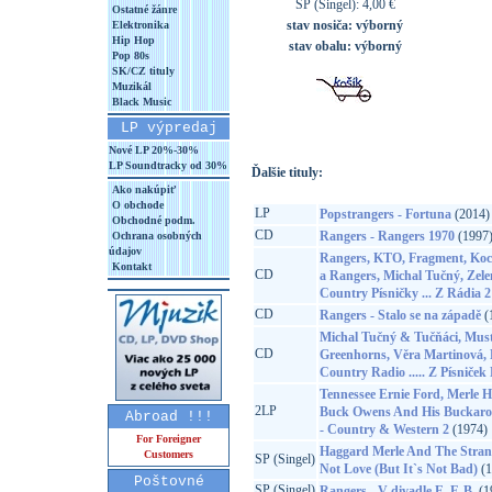
SP (Singel): 4,00 €
Ostatné žánre
stav nosiča:
výborný
Elektronika
Hip Hop
stav obalu:
výborný
Pop 80s
SK/CZ tituly
Muzikál
Black Music
LP výpredaj
Nové LP 20%-30%
LP Soundtracky od 30%
Ďalšie tituly:
Ako nakúpiť
O obchode
LP
Popstrangers - Fortuna
(2014)
Obchodné podm.
CD
Rangers - Rangers 1970
(1997
Ochrana osobných
údajov
Rangers, KTO, Fragment, Koc
Kontakt
CD
a Rangers, Michal Tučný, Zel
Country Písničky ... Z Rádia 2
CD
Rangers - Stalo se na západě
(
Michal Tučný & Tučňáci, Mus
CD
Greenhorns, Věra Martinová, 
Country Radio ..... Z Písniček
Tennessee Ernie Ford, Merle H
2LP
Buck Owens And His Buckaroos,
Abroad !!!
- Country & Western 2
(1974)
For Foreigner
Haggard Merle And The Strang
Customers
SP (Singel)
Not Love (But It`s Not Bad)
(1
Poštovné
SP (Singel)
Rangers - V divadle E. F. B.
(1