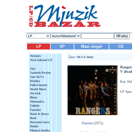
LP
SP
Maxi singel
CD
Novinky
Žáner:
SK/CZ tituly
Nové nehrané LP
Ranger
Jazz
V divadl
Jazzrock/Fusion
Jazz Sk/Cz
Klasika
Kat. čís
Folk/Country
World Music
LP Speci
Art-rock
Blues
Alternatíva
Folklór
Šansóny
Hard & Heavy
Rock
Hovorené slovo
Panton
(1972)
Detské
Filmová hudba