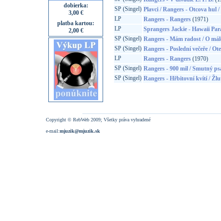
dobierka:
SP (Singel)
Plavci / Rangers - Otcova hul /
3,00 €
LP
Rangers - Rangers
(1971)
platba kartou:
LP
Sprangers Jackie - Hawaii Par
2,00 €
SP (Singel)
Rangers - Mám radost / O málo
SP (Singel)
Rangers - Poslední večeře / Ote
LP
Rangers - Rangers
(1970)
SP (Singel)
Rangers - 900 mil / Smutný ps
SP (Singel)
Rangers - Hřbitovní kvítí / Žlu
Copyright © RebWeb 2009; Všetky práva vyhradené
e-mail:
mjuzik@mjuzik.sk