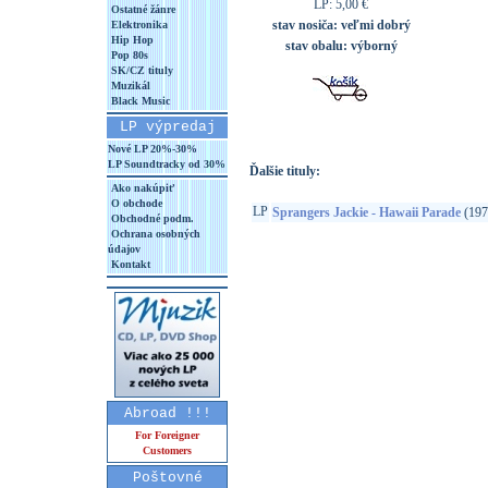
LP: 5,00 €
Ostatné žánre
stav nosiča:
veľmi dobrý
Elektronika
Hip Hop
stav obalu:
výborný
Pop 80s
SK/CZ tituly
Muzikál
Black Music
LP výpredaj
Nové LP 20%-30%
LP Soundtracky od 30%
Ďalšie tituly:
Ako nakúpiť
O obchode
LP
Sprangers Jackie - Hawaii Parade
(197
Obchodné podm.
Ochrana osobných
údajov
Kontakt
Abroad !!!
For Foreigner
Customers
Poštovné