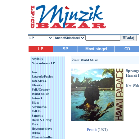
LP
SP
Maxi singel
CD
Novinky
Žáner:
World Music
Nové nehrané LP
Sprange
Jazz
Hawaii 
Jazzrock/Fusion
Jazz Sk/Cz
Klasika
Kat. čís
Folk/Country
World Music
Art-rock
Blues
Alternatíva
Folklór
Šansóny
Hard & Heavy
Rock
Hovorené slovo
Pronit
(1971)
Detské
Filmová hudba