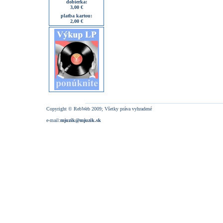
dobierka:
3,00 €
platba kartou:
2,00 €
Copyright © RebWeb 2009; Všetky práva vyhradené
e-mail:
mjuzik@mjuzik.sk