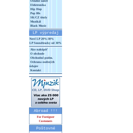
Ostatné žánre
Elektronika
Hip Hop
Pop 80s
SK/CZ tituly
Muzikál
Black Music
LP výpredaj
Nové LP 20%-30%
LP Soundtracky od 30%
Ako nakúpiť
O obchode
Obchodné podm.
Ochrana osobných
údajov
Kontakt
Abroad !!!
For Foreigner
Customers
Poštovné