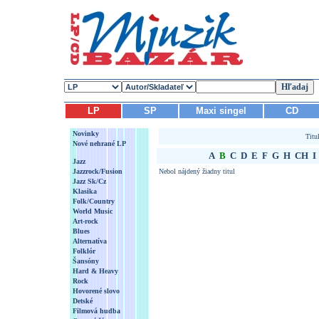
LP
SP
Maxi singel
CD
Novinky
Titu
Nové nehrané LP
A
B
C
D
E
F
G
H
CH
I
Jazz
Jazzrock/Fusion
Nebol nájdený žiadny titul
Jazz Sk/Cz
Klasika
Folk/Country
World Music
Art-rock
Blues
Alternatíva
Folklór
Šansóny
Hard & Heavy
Rock
Hovorené slovo
Detské
Filmová hudba