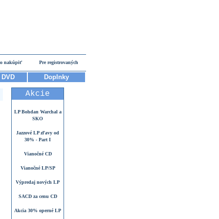
o nakúpiť
Pre registrovaných
DVD
Doplnky
Akcie
LP Bohdan Warchal a
SKO
Jazzové LP zľavy od
30% - Part I
Vianočné CD
Vianočné LP/SP
Výpredaj nových LP
SACD za cenu CD
Akcia 30% operné LP