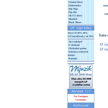
Ostatné žánre
sta
Elektronika
Hip Hop
Pop 80s
st
SK/CZ tituly
Muzikál
Black Music
LP výpredaj
Nové LP 20%-30%
Ďalšie t
LP Soundtracky od 30%
Ako nakúpiť
LP
Ja
O obchode
Obchodné podm.
LP
Jar
Ochrana osobných
údajov
Kontakt
Abroad !!!
For Foreigner
Customers
Poštovné