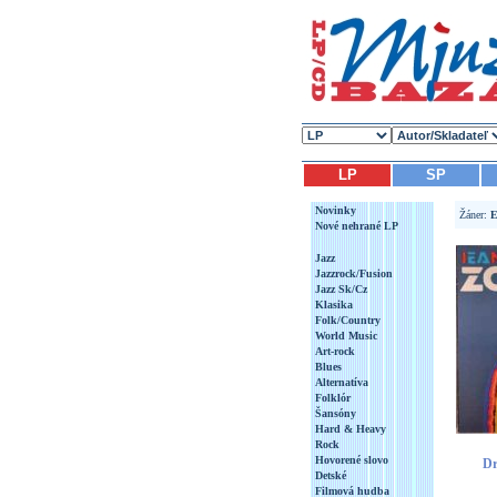
LP
SP
Novinky
Žáner:
E
Nové nehrané LP
Jazz
Jazzrock/Fusion
Jazz Sk/Cz
Klasika
Folk/Country
World Music
Art-rock
Blues
Alternatíva
Folklór
Šansóny
Hard & Heavy
Rock
Hovorené slovo
Dr
Detské
Filmová hudba