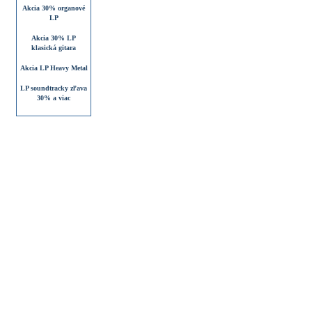
Akcia 30% organové
LP
Akcia 30% LP
klasická gitara
Akcia LP Heavy Metal
LP soundtracky zľava
30% a viac