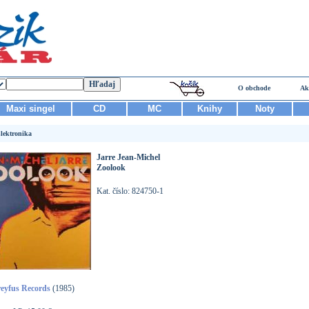
O obchode
Ak
Maxi singel
CD
MC
Knihy
Noty
lektronika
Jarre Jean-Michel
Zoolook
Kat. číslo: 824750-1
eyfus Records
(1985)