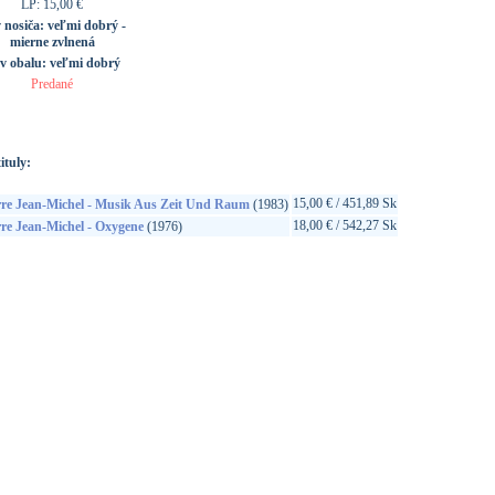
LP: 15,00 €
v nosiča:
veľmi dobrý -
mierne zvlnená
av obalu:
veľmi dobrý
Predané
ituly:
15,00 € / 451,89 Sk
rre Jean-Michel - Musik Aus Zeit Und Raum
(1983)
18,00 € / 542,27 Sk
re Jean-Michel - Oxygene
(1976)