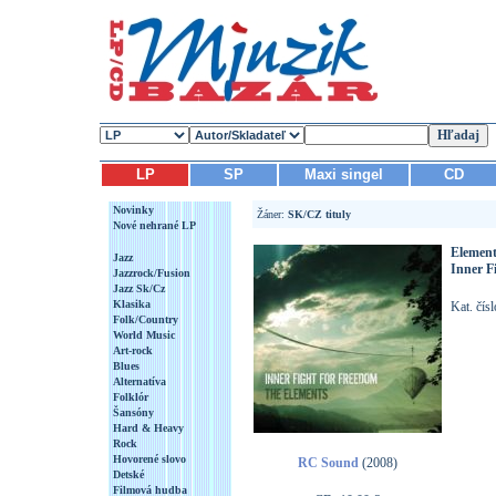
LP
SP
Maxi singel
CD
Novinky
Žáner:
SK/CZ tituly
Nové nehrané LP
Element
Jazz
Inner F
Jazzrock/Fusion
Jazz Sk/Cz
Klasika
Kat. čís
Folk/Country
World Music
Art-rock
Blues
Alternatíva
Folklór
Šansóny
Hard & Heavy
Rock
Hovorené slovo
RC Sound
(2008)
Detské
Filmová hudba