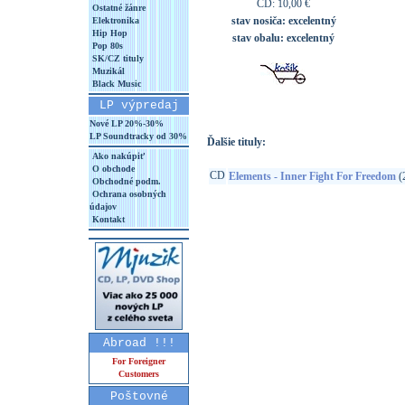
CD: 10,00 €
Ostatné žánre
stav nosiča:
excelentný
Elektronika
Hip Hop
stav obalu:
excelentný
Pop 80s
SK/CZ tituly
Muzikál
Black Music
LP výpredaj
Nové LP 20%-30%
LP Soundtracky od 30%
Ďalšie tituly:
Ako nakúpiť
O obchode
CD
Elements - Inner Fight For Freedom
(
Obchodné podm.
Ochrana osobných
údajov
Kontakt
Abroad !!!
For Foreigner
Customers
Poštovné