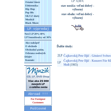
LP: 6,00 €
Ostatné žánre
stav nosiča:
veľmi dobrý -
Elektronika
Hip Hop
výborný
Pop 80s
stav obalu:
veľmi dobrý -
SK/CZ tituly
výborný
Muzikál
Black Music
LP výpredaj
Nové LP 20%-30%
LP Soundtracky od 30%
Ako nakúpiť
Ďalšie tituly:
O obchode
Obchodné podm.
Ochrana osobných
2LP
Čajkovskij Petr Iljič - Géniové Svět
údajov
Kontakt
Čajkovskij Petr Iljič - Konzert Für K
LP
Moll
(1965)
Abroad !!!
For Foreigner
Customers
Poštovné