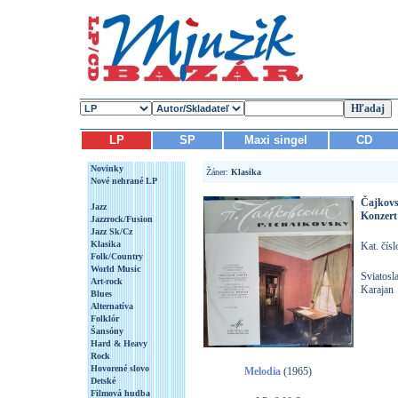
LP
SP
Maxi singel
CD
Novinky
Žáner:
Klasika
Nové nehrané LP
Čajkovsk
Jazz
Konzert
Jazzrock/Fusion
Jazz Sk/Cz
Klasika
Kat. čís
Folk/Country
World Music
Sviatosl
Art-rock
Karajan
Blues
Alternatíva
Folklór
Šansóny
Hard & Heavy
Rock
Hovorené slovo
Melodia
(1965)
Detské
Filmová hudba