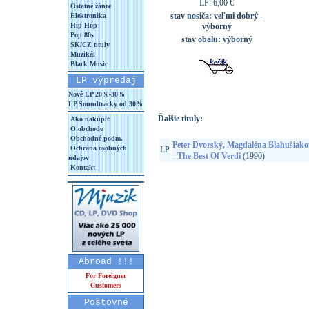
LP: 6,00 €
Ostatné žánre
stav nosiča:
veľmi dobrý -
Elektronika
Hip Hop
výborný
Pop 80s
stav obalu:
výborný
SK/CZ tituly
Muzikál
Black Music
LP výpredaj
Nové LP 20%-30%
LP Soundtracky od 30%
Ďalšie tituly:
Ako nakúpiť
O obchode
Obchodné podm.
Peter Dvorský, Magdaléna Blahušiakov
Ochrana osobných
LP
- The Best Of Verdi
(1990)
údajov
Kontakt
Abroad !!!
For Foreigner
Customers
Poštovné