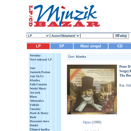
LP
SP
Maxi singel
CD
Novinky
Žáner:
Klasika
Nové nehrané LP
Peter D
Jazz
Sergej 
Jazzrock/Fusion
The Bes
Jazz Sk/Cz
Klasika
Folk/Country
Kat. čís
World Music
Art-rock
Blues
Alternatíva
Folklór
Šansóny
Hard & Heavy
Rock
Hovorené slovo
Opus
(1990)
Detské
Filmová hudba