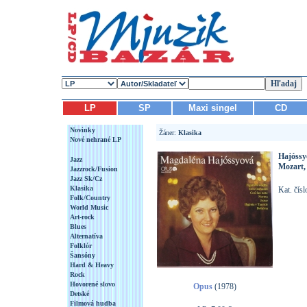
LP
SP
Maxi singel
CD
Novinky
Žáner:
Klasika
Nové nehrané LP
Hajóssy
Jazz
Mozart, 
Jazzrock/Fusion
Jazz Sk/Cz
Klasika
Kat. čís
Folk/Country
World Music
Art-rock
Blues
Alternatíva
Folklór
Šansóny
Hard & Heavy
Rock
Hovorené slovo
Opus
(1978)
Detské
Filmová hudba