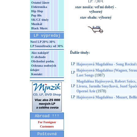
LP: 7,00 €
Ostatné žánre
stav nosiča:
veľmi dobrý -
Elektronika
Hip Hop
výborný
Pop 80s
stav obalu:
výborný
SK/CZ tituly
Muzikál
Black Music
LP výpredaj
Nové LP 20%-30%
LP Soundtracky od 30%
Ďalšie tituly:
Ako nakúpiť
O obchode
Obchodné podm.
LP
Hajossyová Magdaléna - Song Recita
Ochrana osobných
údajov
Hajóssyová Magdaléna (Wagner, Strau
LP
Kontakt
Last Songs
(1987)
Magdaléna Hajóssyová, Robert Szücs, 
LP
Livora, Jarmila Smyčková, Jozef Špače
Operné Arie
(1978)
LP
Hajóssyová Magdaléna - Mozart, Bellin
Abroad !!!
For Foreigner
Customers
Poštovné