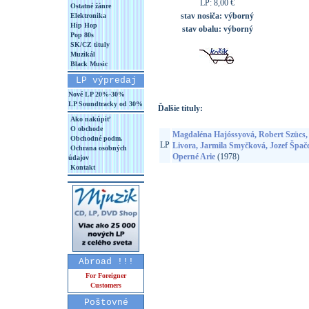
LP: 8,00 €
Ostatné žánre
stav nosiča:
výborný
Elektronika
Hip Hop
stav obalu:
výborný
Pop 80s
SK/CZ tituly
Muzikál
Black Music
LP výpredaj
Nové LP 20%-30%
LP Soundtracky od 30%
Ďalšie tituly:
Ako nakúpiť
O obchode
Magdaléna Hajóssyová, Robert Szücs, 
Obchodné podm.
LP
Livora, Jarmila Smyčková, Jozef Špače
Ochrana osobných
Operné Arie
(1978)
údajov
Kontakt
Abroad !!!
For Foreigner
Customers
Poštovné