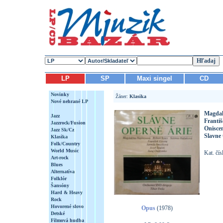
LP
SP
Maxi singel
CD
Novinky
Žáner:
Klasika
Nové nehrané LP
Magdalé
Jazz
Františ
Jazzrock/Fusion
Onisce
Jazz Sk/Cz
Slavne 
Klasika
Folk/Country
World Music
Kat. čí
Art-rock
Blues
Alternatíva
Folklór
Šansóny
Hard & Heavy
Rock
Hovorené slovo
Opus
(1978)
Detské
Filmová hudba