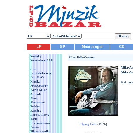
LP
SP
Maxi singel
CD
Novinky
Žáner:
Folk/Country
Nové nehrané LP
Mike Au
Jazz
Mike Au
Jazzrock/Fusion
Jazz Sk/Cz
Klasika
Kat. čís
Folk/Country
World Music
Art-rock
Blues
Alternatíva
Folklór
Šansóny
Hard & Heavy
Rock
Hovorené slovo
Flying Fish
(1976)
Detské
Filmová hudba