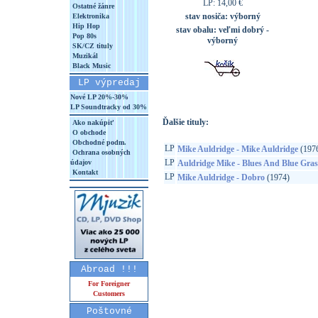
LP: 14,00 €
Ostatné žánre
stav nosiča:
výborný
Elektronika
Hip Hop
stav obalu:
veľmi dobrý -
Pop 80s
výborný
SK/CZ tituly
Muzikál
Black Music
LP výpredaj
Nové LP 20%-30%
LP Soundtracky od 30%
Ďalšie tituly:
Ako nakúpiť
O obchode
Obchodné podm.
LP
Mike Auldridge - Mike Auldridge
(197
Ochrana osobných
LP
údajov
Auldridge Mike - Blues And Blue Gras
Kontakt
LP
Mike Auldridge - Dobro
(1974)
Abroad !!!
For Foreigner
Customers
Poštovné