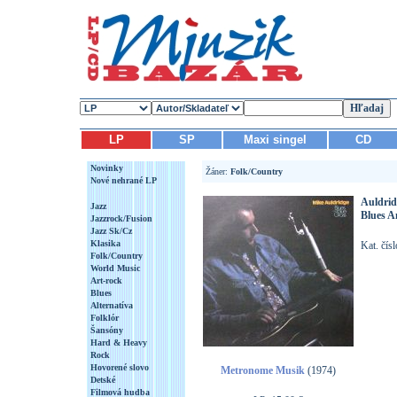
LP
SP
Maxi singel
CD
Novinky
Žáner:
Folk/Country
Nové nehrané LP
Auldrid
Jazz
Blues A
Jazzrock/Fusion
Jazz Sk/Cz
Klasika
Kat. čís
Folk/Country
World Music
Art-rock
Blues
Alternatíva
Folklór
Šansóny
Hard & Heavy
Rock
Hovorené slovo
Metronome Musik
(1974)
Detské
Filmová hudba