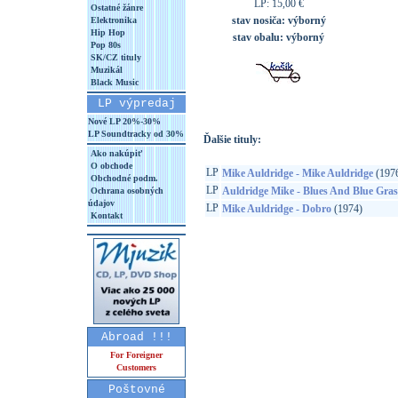
LP: 15,00 €
Ostatné žánre
stav nosiča:
výborný
Elektronika
Hip Hop
stav obalu:
výborný
Pop 80s
SK/CZ tituly
Muzikál
Black Music
LP výpredaj
Nové LP 20%-30%
LP Soundtracky od 30%
Ďalšie tituly:
Ako nakúpiť
O obchode
LP
Mike Auldridge - Mike Auldridge
(197
Obchodné podm.
LP
Auldridge Mike - Blues And Blue Gras
Ochrana osobných
údajov
LP
Mike Auldridge - Dobro
(1974)
Kontakt
Abroad !!!
For Foreigner
Customers
Poštovné