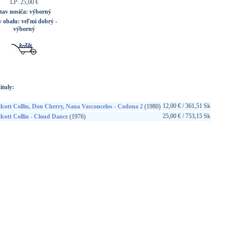
LP: 25,00 €
tav nosiča:
výborný
v obalu:
veľmi dobrý -
výborný
ituly:
12,00 € / 361,51 Sk
cott Collin, Don Cherry, Nana Vasconcelos - Codona 2
(1980)
25,00 € / 753,15 Sk
cott Collin - Cloud Dance
(1976)