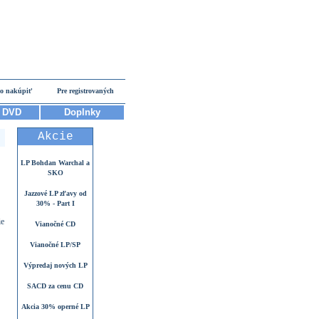
o nakúpiť
Pre registrovaných
DVD
Doplnky
Akcie
LP Bohdan Warchal a
SKO
Jazzové LP zľavy od
30% - Part I
ie
Vianočné CD
Vianočné LP/SP
Výpredaj nových LP
SACD za cenu CD
Akcia 30% operné LP