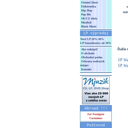
Ostatné žánre
s
Elektronika
Hip Hop
sta
Pop 80s
SK/CZ tituly
Muzikál
Black Music
LP výpredaj
Nové LP 20%-30%
LP Soundtracky od 30%
Ďalšie t
Ako nakúpiť
O obchode
Obchodné podm.
LP
Wal
Ochrana osobných
LP
údajov
Wal
Kontakt
Abroad !!!
For Foreigner
Customers
Poštovné