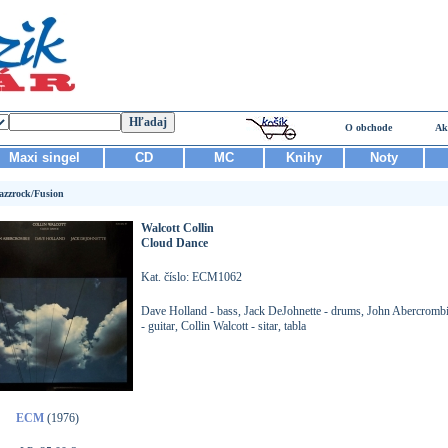
O obchode
Ak
Maxi singel
CD
MC
Knihy
Noty
azzrock/Fusion
Walcott Collin
Cloud Dance
Kat. číslo: ECM1062
Dave Holland - bass, Jack DeJohnette - drums, John Abercromb
- guitar, Collin Walcott - sitar, tabla
ECM
(1976)