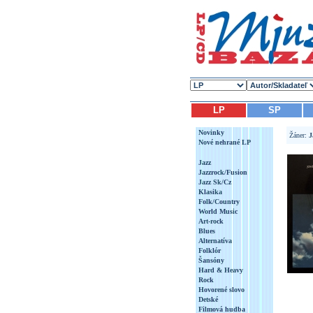
LP
SP
Novinky
Žáner:
J
Nové nehrané LP
Jazz
Jazzrock/Fusion
Jazz Sk/Cz
Klasika
Folk/Country
World Music
Art-rock
Blues
Alternatíva
Folklór
Šansóny
Hard & Heavy
Rock
Hovorené slovo
Detské
Filmová hudba