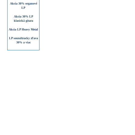
Akcia 30% organové
LP
Akcia 30% LP
klasická gitara
Akcia LP Heavy Metal
LP soundtracky zľava
30% a viac