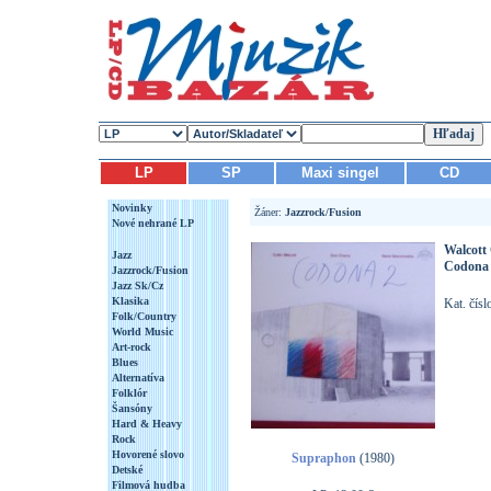
LP
SP
Maxi singel
CD
Novinky
Žáner:
Jazzrock/Fusion
Nové nehrané LP
Walcott 
Jazz
Codona
Jazzrock/Fusion
Jazz Sk/Cz
Klasika
Kat. čís
Folk/Country
World Music
Art-rock
Blues
Alternatíva
Folklór
Šansóny
Hard & Heavy
Rock
Hovorené slovo
Supraphon
(1980)
Detské
Filmová hudba