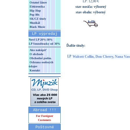
LP: 12,00 €
Ostatné žánre
stav nosiča:
výborný
Elektronika
Hip Hop
stav obalu:
výborný
Pop 80s
SK/CZ tituly
Muzikál
Black Music
LP výpredaj
Nové LP 20%-30%
LP Soundtracky od 30%
Ďalšie tituly:
Ako nakúpiť
O obchode
LP
Walcott Collin, Don Cherry, Nana Vas
Obchodné podm.
Ochrana osobných
údajov
Kontakt
Abroad !!!
For Foreigner
Customers
Poštovné