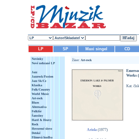
LP
SP
Maxi singel
CD
Novinky
Žáner:
Art-rock
Nové nehrané LP
Emerso
Jazz
Works (
Jazzrock/Fusion
Jazz Sk/Cz
Klasika
Kat. čí
Folk/Country
World Music
Art-rock
Blues
Alternatíva
Folklór
Šansóny
Hard & Heavy
Rock
Hovorené slovo
Ariola
(1977)
Detské
Filmová hudba