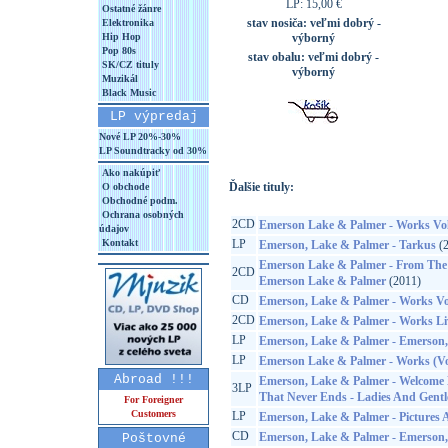
LP: 15,00 €
Ostatné žánre
stav nosiča:
veľmi dobrý -
Elektronika
Hip Hop
výborný
Pop 80s
stav obalu:
veľmi dobrý -
SK/CZ tituly
výborný
Muzikál
Black Music
LP výpredaj
Nové LP 20%-30%
LP Soundtracky od 30%
Ako nakúpiť
Ďalšie tituly:
O obchode
Obchodné podm.
Ochrana osobných
2CD
Emerson Lake & Palmer - Works Vo
údajov
Kontakt
LP
Emerson, Lake & Palmer - Tarkus
(2
Emerson Lake & Palmer - From The 
2CD
Emerson Lake & Palmer
(2011)
CD
Emerson, Lake & Palmer - Works V
2CD
Emerson, Lake & Palmer - Works Li
LP
Emerson, Lake & Palmer - Emerson
LP
Emerson Lake & Palmer - Works (V
Abroad !!!
Emerson, Lake & Palmer - Welcome
3LP
That Never Ends - Ladies And Gent
For Foreigner
Customers
LP
Emerson, Lake & Palmer - Pictures 
CD
Emerson, Lake & Palmer - Emerson
Poštovné