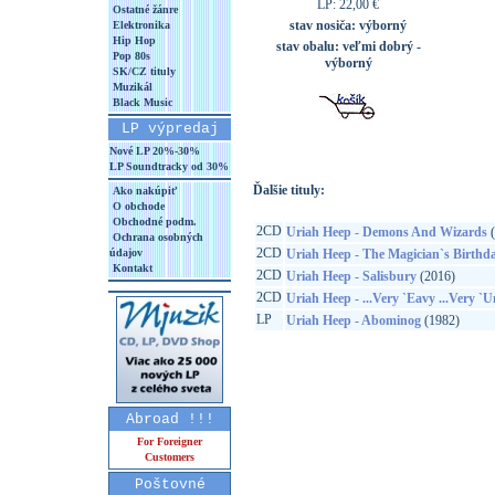
LP: 22,00 €
Ostatné žánre
stav nosiča:
výborný
Elektronika
Hip Hop
stav obalu:
veľmi dobrý -
Pop 80s
výborný
SK/CZ tituly
Muzikál
Black Music
LP výpredaj
Nové LP 20%-30%
LP Soundtracky od 30%
Ďalšie tituly:
Ako nakúpiť
O obchode
Obchodné podm.
2CD
Uriah Heep - Demons And Wizards
(
Ochrana osobných
2CD
údajov
Uriah Heep - The Magician`s Birthd
Kontakt
2CD
Uriah Heep - Salisbury
(2016)
2CD
Uriah Heep - ...Very `Eavy ...Very `
LP
Uriah Heep - Abominog
(1982)
Abroad !!!
For Foreigner
Customers
Poštovné