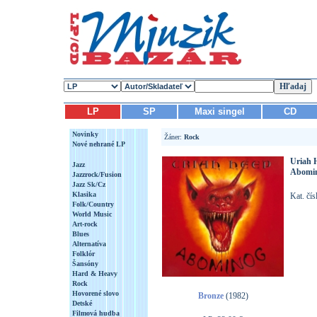
LP
SP
Maxi singel
CD
Novinky
Žáner:
Rock
Nové nehrané LP
Uriah 
Jazz
Abomi
Jazzrock/Fusion
Jazz Sk/Cz
Klasika
Kat. čí
Folk/Country
World Music
Art-rock
Blues
Alternatíva
Folklór
Šansóny
Hard & Heavy
Rock
Hovorené slovo
Bronze
(1982)
Detské
Filmová hudba