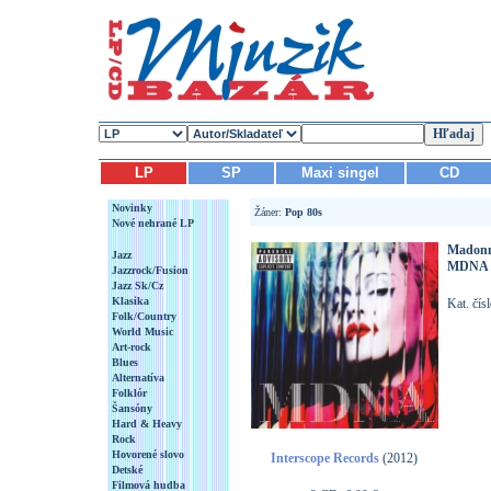
LP
SP
Maxi singel
CD
Novinky
Žáner:
Pop 80s
Nové nehrané LP
Madon
Jazz
MDNA
Jazzrock/Fusion
Jazz Sk/Cz
Klasika
Kat. čí
Folk/Country
World Music
Art-rock
Blues
Alternatíva
Folklór
Šansóny
Hard & Heavy
Rock
Hovorené slovo
Interscope Records
(2012)
Detské
Filmová hudba