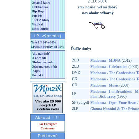
2 CD: 6,00 €
Ostatné žánre
stav nosiča:
veľmi dobrý
Elektronika
Hip Hop
stav obalu:
výborný
Pop 80s
SK/CZ tituly
Muzikál
Black Music
LP výpredaj
Nové LP 20%-30%
LP Soundtracky od 30%
Ďalšie tituly:
Ako nakúpiť
O obchode
2CD
Madonna - MDNA
(2012)
Obchodné podm.
2CD
Madonna - Celebration
(2009)
Ochrana osobných
údajov
DVD
Madonna - The Confessions T
Kontakt
CD
Madonna - The Confessions T
CD
Madonna - Music
(2000)
Madonna - I'm Breathless - M
LP
Film Dick Tracy
(1990)
SP (Singel)
Madonna - Open Your Heart /
2LP
Gianna Nannini & The Primad
Abroad !!!
For Foreigner
Customers
Poštovné