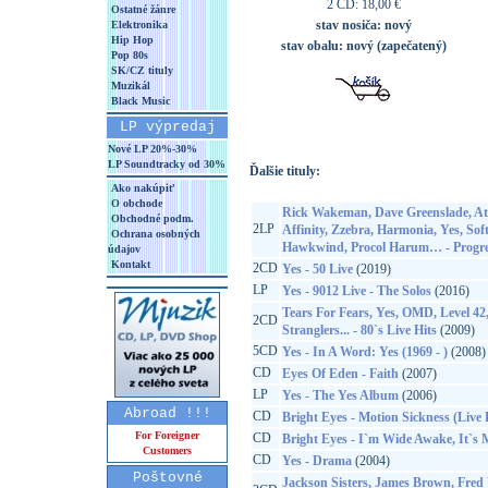
2 CD: 18,00 €
Ostatné žánre
stav nosiča:
nový
Elektronika
Hip Hop
stav obalu:
nový (zapečatený)
Pop 80s
SK/CZ tituly
Muzikál
Black Music
LP výpredaj
Nové LP 20%-30%
LP Soundtracky od 30%
Ďalšie tituly:
Ako nakúpiť
O obchode
Rick Wakeman, Dave Greenslade, Ato
Obchodné podm.
2LP
Affinity, Zzebra, Harmonia, Yes, So
Ochrana osobných
Hawkwind, Procol Harum… - Progre
údajov
Kontakt
2CD
Yes - 50 Live
(2019)
LP
Yes - 9012 Live - The Solos
(2016)
Tears For Fears, Yes, OMD, Level 42
2CD
Stranglers... - 80`s Live Hits
(2009)
5CD
Yes - In A Word: Yes (1969 - )
(2008)
CD
Eyes Of Eden - Faith
(2007)
LP
Yes - The Yes Album
(2006)
Abroad !!!
CD
Bright Eyes - Motion Sickness (Live
For Foreigner
CD
Bright Eyes - I`m Wide Awake, It`s
Customers
CD
Yes - Drama
(2004)
Poštovné
Jackson Sisters, James Brown, Fred 