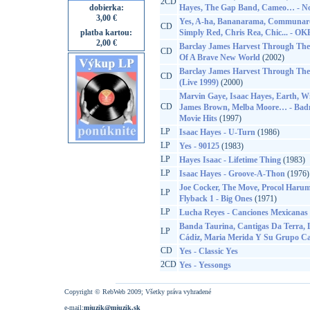
2CD
dobierka:
Hayes, The Gap Band, Cameo… - No.
3,00 €
Yes, A-ha, Bananarama, Communards,
CD
platba kartou:
Simply Red, Chris Rea, Chic... - 
2,00 €
Barclay James Harvest Through The 
CD
Of A Brave New World
(2002)
Barclay James Harvest Through The 
CD
(Live 1999)
(2000)
Marvin Gaye, Isaac Hayes, Earth, Wi
CD
James Brown, Melba Moore… - Badm
Movie Hits
(1997)
LP
Isaac Hayes - U-Turn
(1986)
LP
Yes - 90125
(1983)
LP
Hayes Isaac - Lifetime Thing
(1983)
LP
Isaac Hayes - Groove-A-Thon
(1976)
Joe Cocker, The Move, Procol Harum
LP
Flyback 1 - Big Ones
(1971)
LP
Lucha Reyes - Canciones Mexicanas
Banda Taurina, Cantigas Da Terra, 
LP
Cádiz, Maria Merida Y Su Grupo Can
CD
Yes - Classic Yes
2CD
Yes - Yessongs
Copyright © RebWeb 2009; Všetky práva vyhradené
e-mail:
mjuzik@mjuzik.sk