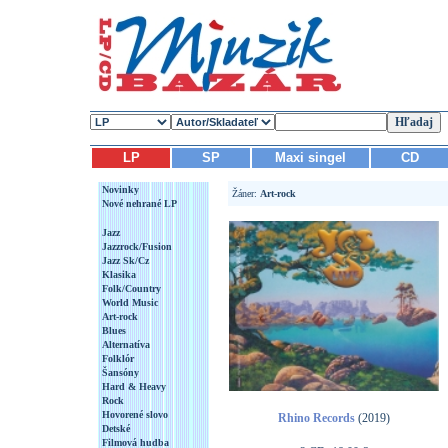
LP
SP
Maxi singel
CD
Novinky
Žáner:
Art-rock
Nové nehrané LP
Jazz
Jazzrock/Fusion
Jazz Sk/Cz
Klasika
Folk/Country
World Music
Art-rock
Blues
Alternatíva
Folklór
Šansóny
Hard & Heavy
Rock
Hovorené slovo
Rhino Records
(2019)
Detské
Filmová hudba