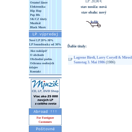
LP: 20,00 €
Ostatné žánre
stav nosiča:
nová
Elektronika
Hip Hop
stav obalu:
nový
Pop 80s
SK/CZ tituly
Muzikál
Black Music
LP výpredaj
Nové LP 20%-30%
LP Soundtracky od 30%
Ďalšie tituly:
Ako nakúpiť
O obchode
Lagrene Bireli, Larry Coryell & Mirosla
Obchodné podm.
LP
Samstag 3. Mai 1986
(1986)
Ochrana osobných
údajov
Kontakt
Abroad !!!
For Foreigner
Customers
Poštovné