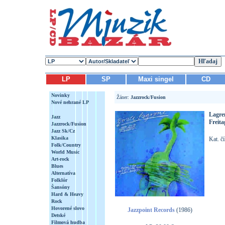
LP
SP
Maxi singel
CD
Novinky
Žáner:
Jazzrock/Fusion
Nové nehrané LP
Lagren
Jazz
Freita
Jazzrock/Fusion
Jazz Sk/Cz
Klasika
Kat. č
Folk/Country
World Music
Art-rock
Blues
Alternatíva
Folklór
Šansóny
Hard & Heavy
Rock
Hovorené slovo
Jazzpoint Records
(1986)
Detské
Filmová hudba