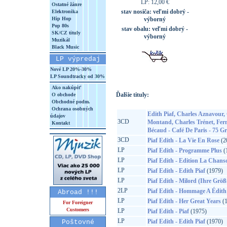
LP: 12,00 €
Ostatné žánre
stav nosiča:
veľmi dobrý -
Elektronika
Hip Hop
výborný
Pop 80s
stav obalu:
veľmi dobrý -
SK/CZ tituly
výborný
Muzikál
Black Music
LP výpredaj
Nové LP 20%-30%
LP Soundtracky od 30%
Ako nakúpiť
Ďalšie tituly:
O obchode
Obchodné podm.
Ochrana osobných
Edith Piaf, Charles Aznavour,
údajov
3CD
Montand, Charles Trénet, Fern
Kontakt
Bécaud - Café De Paris - 75 G
3CD
Piaf Edith - La Vie En Rose
(2
LP
Piaf Edith - Programme Plus
(
LP
Piaf Edith - Edition La Chanso
LP
Piaf Edith - Edith Piaf
(1979)
LP
Piaf Edith - Milord (Ihre Größ
2LP
Piaf Edith - Hommage A Édith 
Abroad !!!
LP
Piaf Edith - Her Great Years
(1
For Foreigner
Customers
LP
Piaf Edith - Piaf
(1975)
LP
Piaf Edith - Edith Piaf
(1970)
Poštovné