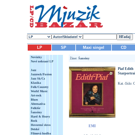
LP
SP
Maxi singel
CD
Novinky
Žáner:
Šansóny
Nové nehrané LP
Piaf Edith
Jazz
Starportrai
Jazzrock/Fusion
Jazz Sk/Cz
Klasika
Kat. číslo:
Folk/Country
World Music
Art-rock
Blues
Alternatíva
Folklór
Šansóny
Hard & Heavy
Rock
Hovorené slovo
EMI
Detské
Filmová hudba