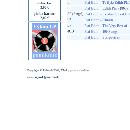
LP
Piaf Edith - To Byla Edith Pia
dobierka:
3,00 €
LP
Piaf Edith - Edith Piaf
(1967)
platba kartou:
SP (Singel)
Piaf Edith - Exodus / C`est L
2,00 €
LP
Piaf Edith - Chante
LP
Piaf Edith - The Very Best of
4CD
Piaf Edith - 100 Songs
LP
Piaf Edith - Starportrait
Copyright © RebWeb 2009; Všetky práva vyhradené
e-mail:
mjuzik@mjuzik.sk