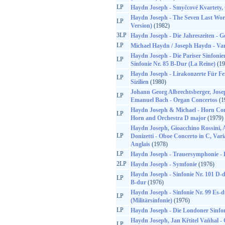
LP
Haydn Joseph - Smyčcové Kvartety, O
Haydn Joseph - The Seven Last Word
LP
Version)
(1982)
3LP
Haydn Joseph - Die Jahreszeiten -
LP
Michael Haydn / Joseph Haydn - Va
Haydn Joseph - Die Pariser Sinfonien
LP
Sinfonie Nr. 85 B-Dur (La Reine)
(19
Haydn Joseph - Lirakonzerte Für Fe
LP
Sizilien
(1980)
Johann Georg Albrechtsberger, Jose
LP
Emanuel Bach - Organ Concertos
(1
Haydn Joseph & Michael - Horn Conc
LP
Horn and Orchestra D major
(1979)
Haydn Joseph, Gioacchino Rossini, 
LP
Donizetti - Oboe Concerto in C, Vari
Anglais
(1978)
LP
Haydn Joseph - Trauersymphonie - 
2LP
Haydn Joseph - Symfonie
(1976)
Haydn Joseph - Sinfonie Nr. 101 D-du
LP
B-dur
(1976)
Haydn Joseph - Sinfonie Nr. 99 Es-d
LP
(Militärsinfonie)
(1976)
LP
Haydn Joseph - Die Londoner Sinfo
Haydn Joseph, Jan Křtitel Vaňhal -
LP