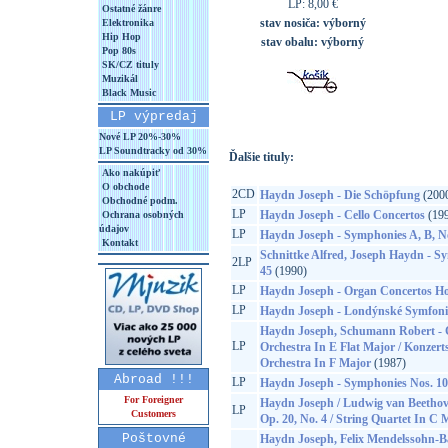
LP: 8,00 €
Ostatné žánre
stav nosiča:
výborný
Elektronika
Hip Hop
stav obalu:
výborný
Pop 80s
SK/CZ tituly
Muzikál
Black Music
LP výpredaj
Nové LP 20%-30%
LP Soundtracky od 30%
Ďalšie tituly:
Ako nakúpiť
O obchode
2CD
Haydn Joseph - Die Schöpfung
(200
Obchodné podm.
LP
Haydn Joseph - Cello Concertos
(199
Ochrana osobných
údajov
LP
Haydn Joseph - Symphonies A, B, No
Kontakt
Schnittke Alfred, Joseph Haydn - 
2LP
45
(1990)
LP
Haydn Joseph - Organ Concertos Ho
LP
Haydn Joseph - Londýnské Symfonie
Haydn Joseph, Schumann Robert - 
LP
Orchestra In E Flat Major / Konzer
Orchestra In F Major
(1987)
Abroad !!!
LP
Haydn Joseph - Symphonies Nos. 1
For Foreigner
Haydn Joseph / Ludwig van Beethove
LP
Customers
Op. 20, No. 4 / String Quartet In C 
Poštovné
Haydn Joseph, Felix Mendelssohn-Ba