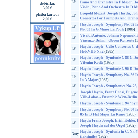
LP
Piano And Orchestra In F Major, Ho
dobierka:
Violin, Piano And Orchestra In D M
3,00 €
Leopold Mozart, Joseph Haydn, J
platba kartou:
LP
Concertos For Trumpets And Orches
2,00 €
Haydn Joseph - Symphony No. 82 
LP
No. 83 In G Minor La Poule
(1986)
Vivaldi Antonio, Johann Nepomuk 
LP
Vincenzo Bellini - Oboen Konzerte
(1
Haydn Joseph - Cello Concertos C-d
LP
Hob.VIIb Nr.2
(1985)
Haydn Joseph - Symfonie č. 88 G Du
LP
Vířením Kotlů
(1985)
LP
Haydn Joseph - Symfonie č. 96 D Du
Haydn Joseph - Symphony No. 86 I
LP
In A Major
(1985)
LP
Haydn Joseph - Symphonies No. 28,
Joseph Haydn, Franz Danzi, Eugene 
LP
Villa-Lobos - Ensemble Wien-Berlin
LP
Haydn Joseph - Symfonie č. 94 / Sym
Haydn Joseph - Symphony No. 84 In
LP
85 In B Flat Major La Reine
(1983)
Haydn Franz Joseph, Erich Kohler, 
LP
Joseph Haydn auf der Orgel
(1982)
Haydn Joseph - Synfonia in C, Nr. 48
Noty
(faksimile)
(1982)