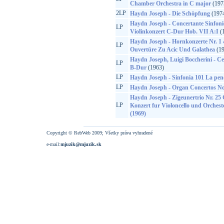
Chamber Orchestra in C major
(197
2LP
Haydn Joseph - Die Schöpfung
(197
Haydn Joseph - Concertante Sinfoni
LP
Violinkonzert C-Dur Hob. VII A:I
(
Haydn Joseph - Hornkonzerte Nr. 1 &
LP
Ouvertüre Zu Acic Und Galathea
(19
Haydn Joseph, Luigi Boccherini - Ce
LP
B-Dur
(1963)
LP
Haydn Joseph - Sinfonia 101 La pen
LP
Haydn Joseph - Organ Concertos No.
Haydn Joseph - Zigeunertrio Nr. 25
LP
Konzert fur Violoncello und Orchest
(1969)
Copyright © RebWeb 2009; Všetky práva vyhradené
e-mail:
mjuzik@mjuzik.sk