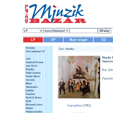
LP
SP
Maxi singel
CD
Novinky
Žáner:
Klasika
Nové nehrané LP
Haydn J
Jazz
Smyčcové
Jazzrock/Fusion
Jazz Sk/Cz
Klasika
Kat. čís
Folk/Country
World Music
Panochov
Art-rock
Blues
Alternatíva
Folklór
Šansóny
Hard & Heavy
Rock
Hovorené slovo
Supraphon
(1982)
Detské
Filmová hudba