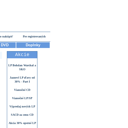
o nakúpiť
Pre registrovaných
DVD
Doplnky
Akcie
LP Bohdan Warchal a
SKO
Jazzové LP zľavy od
30% - Part I
Vianočné CD
Vianočné LP/SP
Výpredaj nových LP
SACD za cenu CD
Akcia 30% operné LP