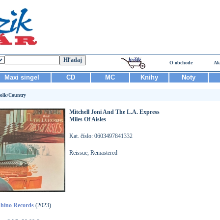
O obchode
Ak
Maxi singel
CD
MC
Knihy
Noty
olk/Country
Mitchell Joni And The L.A. Express
Miles Of Aisles
Kat. číslo: 0603497841332
Reissue, Remastered
hino Records
(2023)