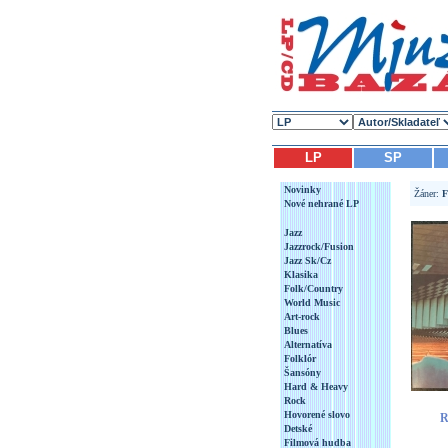
LP
SP
Novinky
Žáner:
F
Nové nehrané LP
Jazz
Jazzrock/Fusion
Jazz Sk/Cz
Klasika
Folk/Country
World Music
Art-rock
Blues
Alternatíva
Folklór
Šansóny
Hard & Heavy
Rock
Hovorené slovo
R
Detské
Filmová hudba