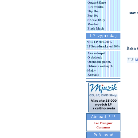
Ostatné žánre
Elektronika
Hip Hop
stav 
Pop 80s
SK/CZ tituly
Muzikál
Black Music
LP výpredaj
Nové LP 20%-30%
LP Soundtracky od 30%
Ďalšie t
Ako nakúpiť
O obchode
2LP
Mi
Obchodné podm.
Ochrana osobných
údajov
Kontakt
Abroad !!!
For Foreigner
Customers
Poštovné