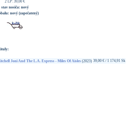
2 LP: 39,00 €
stav nosiča:
nový
obalu:
nový (zapečatený)
ituly:
39,00 € / 1 174,91 Sk
tchell Joni And The L.A. Express - Miles Of Aisles
(2023)