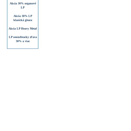
Akcia 30% organové
LP
Akcia 30% LP
klasická gitara
Akcia LP Heavy Metal
LP soundtracky zľava
30% a viac