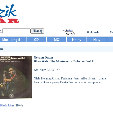
O obchode
Ak
Maxi singel
CD
MC
Knihy
Noty
azz
Gordon Dexter
Blues Walk! The Montmartre Collection Vol. II
Kat. číslo: BLP30157
Niels-Henning Orsted Pedersen - bass, Albert Heath - drums,
Kenny Drew - piano, Dexter Gordon - tenor saxophone
Black Lion
(1974)