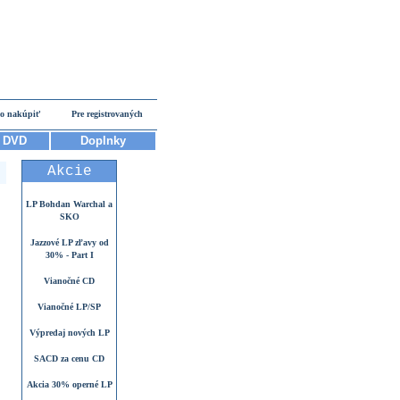
o nakúpiť
Pre registrovaných
DVD
Doplnky
Akcie
LP Bohdan Warchal a
SKO
Jazzové LP zľavy od
30% - Part I
Vianočné CD
Vianočné LP/SP
Výpredaj nových LP
SACD za cenu CD
Akcia 30% operné LP