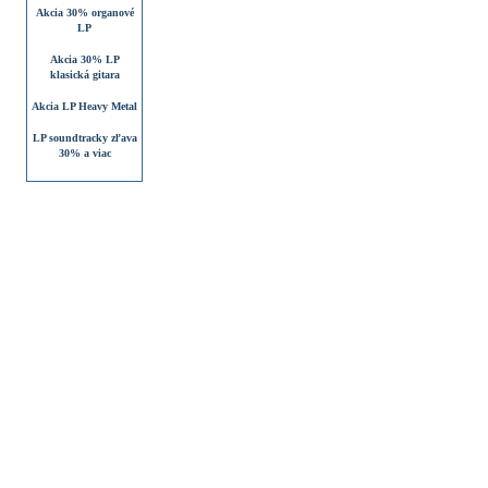
Akcia 30% organové
LP
Akcia 30% LP
klasická gitara
Akcia LP Heavy Metal
LP soundtracky zľava
30% a viac