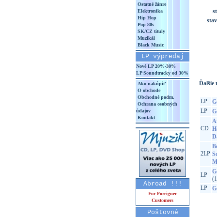
Ostatné žánre
s
Elektronika
Hip Hop
sta
Pop 80s
SK/CZ tituly
Muzikál
Black Music
LP výpredaj
Nové LP 20%-30%
LP Soundtracky od 30%
Ďalšie t
Ako nakúpiť
O obchode
Obchodné podm.
LP
G
Ochrana osobných
LP
údajov
G
Kontakt
A
CD
H
D
B
2LP
Sc
M
G
LP
(
Abroad !!!
LP
G
For Foreigner
Customers
Poštovné