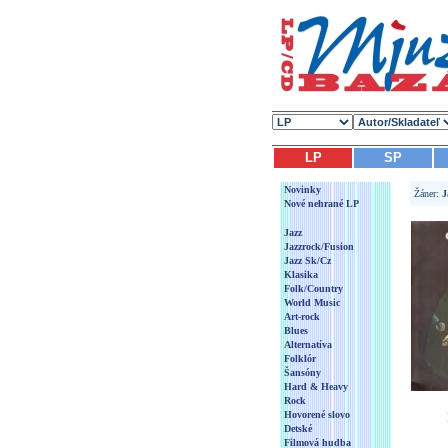
LP
SP
Novinky
Žáner:
J
Nové nehrané LP
Jazz
Jazzrock/Fusion
Jazz Sk/Cz
Klasika
Folk/Country
World Music
Art-rock
Blues
Alternatíva
Folklór
Šansóny
Hard & Heavy
Rock
Hovorené slovo
Detské
Filmová hudba