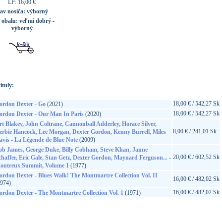
LP: 16,00 €
tav nosiča:
výborný
v obalu:
veľmi dobrý -
výborný
ituly:
18,00 € / 542,27 Sk
ordon Dexter - Go
(2021)
18,00 € / 542,27 Sk
ordon Dexter - Our Man In Paris
(2020)
rt Blakey, John Coltrane, Cannonball Adderley, Horace Silver,
8,00 € / 241,01 Sk
erbie Hancock, Lee Morgan, Dexter Gordon, Kenny Burrell, Miles
avis - La Légende de Blue Note
(2009)
ob James, George Duke, Billy Cobham, Steve Khan, Janne
20,00 € / 602,52 Sk
haffer, Eric Gale, Stan Getz, Dexter Gordon, Maynard Ferguson... -
ontreux Summit, Volume 1
(1977)
ordon Dexter - Blues Walk! The Montmartre Collection Vol. II
16,00 € / 482,02 Sk
1974)
16,00 € / 482,02 Sk
ordon Dexter - The Montmartre Collection Vol. 1
(1971)