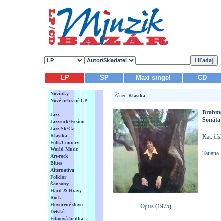
LP
SP
Maxi singel
CD
Novinky
Žáner:
Klasika
Nové nehrané LP
Brahms
Jazz
Sonáta 
Jazzrock/Fusion
Jazz Sk/Cz
Klasika
Kat. čí
Folk/Country
World Music
Tatiana 
Art-rock
Blues
Alternatíva
Folklór
Šansóny
Hard & Heavy
Rock
Hovorené slovo
Opus
(1975)
Detské
Filmová hudba