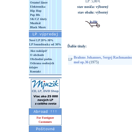
LP: 5,00 €
Ostatné žánre
stav nosiča:
výborný
Elektronika
Hip Hop
stav obalu:
výborný
Pop 80s
SK/CZ tituly
Muzikál
Black Music
LP výpredaj
Nové LP 20%-30%
LP Soundtracky od 30%
Ďalšie tituly:
Ako nakúpiť
O obchode
Brahms Johannes, Sergej Rachmaninov 
Obchodné podm.
LP
mol op.36
(1975)
Ochrana osobných
údajov
Kontakt
Abroad !!!
For Foreigner
Customers
Poštovné