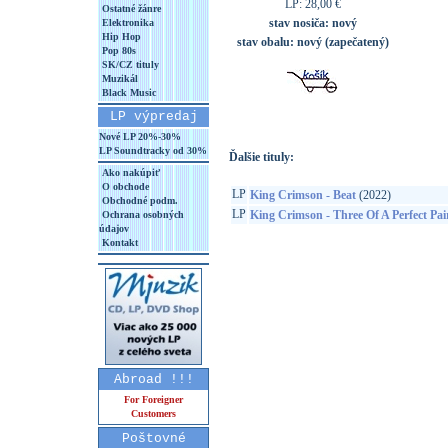
LP: 28,00 €
Ostatné žánre
stav nosiča:
nový
Elektronika
Hip Hop
stav obalu:
nový (zapečatený)
Pop 80s
SK/CZ tituly
Muzikál
Black Music
LP výpredaj
Nové LP 20%-30%
LP Soundtracky od 30%
Ďalšie tituly:
Ako nakúpiť
O obchode
LP
King Crimson - Beat
(2022)
Obchodné podm.
LP
King Crimson - Three Of A Perfect Pai
Ochrana osobných
údajov
Kontakt
Abroad !!!
For Foreigner
Customers
Poštovné