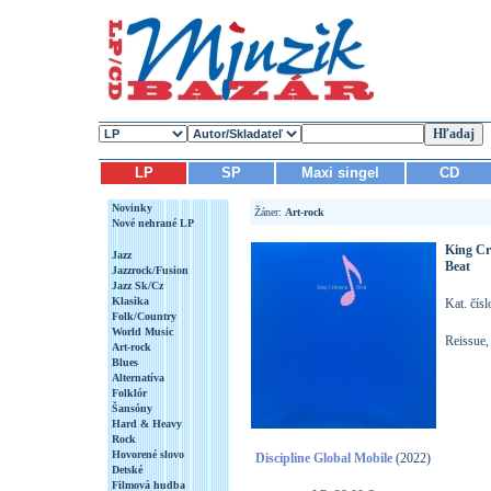
LP
SP
Maxi singel
CD
Novinky
Žáner:
Art-rock
Nové nehrané LP
King C
Jazz
Beat
Jazzrock/Fusion
Jazz Sk/Cz
Klasika
Kat. čís
Folk/Country
World Music
Reissue,
Art-rock
Blues
Alternatíva
Folklór
Šansóny
Hard & Heavy
Rock
Hovorené slovo
Discipline Global Mobile
(2022)
Detské
Filmová hudba