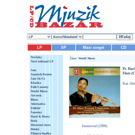
LP
SP
Maxi singel
CD
Novinky
Žáner:
World Music
Nové nehrané LP
Pt. Har
Jazz
Flute (C
Jazzrock/Fusion
Jazz Sk/Cz
Klasika
Kat. čí
Folk/Country
World Music
Art-rock
Blues
Alternatíva
Folklór
Šansóny
Hard & Heavy
Rock
Hovorené slovo
Immortal
(1990)
Detské
Filmová hudba