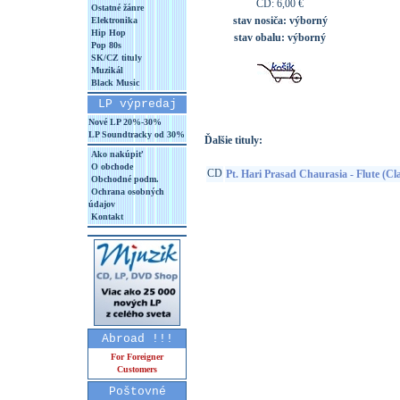
CD: 6,00 €
Ostatné žánre
stav nosiča:
výborný
Elektronika
Hip Hop
stav obalu:
výborný
Pop 80s
SK/CZ tituly
Muzikál
Black Music
LP výpredaj
Nové LP 20%-30%
LP Soundtracky od 30%
Ďalšie tituly:
Ako nakúpiť
O obchode
CD
Pt. Hari Prasad Chaurasia - Flute (Cl
Obchodné podm.
Ochrana osobných
údajov
Kontakt
Abroad !!!
For Foreigner
Customers
Poštovné