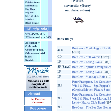
LP: 8,00 €
Ostatné žánre
stav nosiča:
výborný
Elektronika
Hip Hop
stav obalu:
výborný
Pop 80s
SK/CZ tituly
Muzikál
Black Music
LP výpredaj
Nové LP 20%-30%
LP Soundtracky od 30%
Ďalšie tituly:
Ako nakúpiť
O obchode
Bee Gees - Mythology - The 50
Obchodné podm.
4CD
(2010)
Ochrana osobných
CD
údajov
Bee Gees - Still Waters
(1997)
Kontakt
LP
Bee Gees - Living Eyes
(1984)
SP (Singel)
Bee Gees - Spirits having flown 
LP
Bee Gees - Living Eyes
(1981)
LP
Bee Gees - Monday`s Rain
(19
Peter Frampton, Bee Gees, Aer
2LP
Wind & Fire… - Sgt. Pepper's
(Original Motion Picture Soun
Abroad !!!
Peter Frampton, Bee Gees, Aer
2LP
Wind & Fire, Steve Martin, Bil
For Foreigner
Lonely Hearts Club Band
(197
Customers
2LP
Bee Gees - The Bee Gees Bona
Poštovné