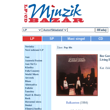
LP
SP
Maxi singel
CD
Novinky
Žáner:
Pop 80s
Nové nehrané LP
Bee Gee
Jazz
Living 
Jazzrock/Fusion
Jazz Sk/Cz
Klasika
Kat. čís
Folk/Country
World Music
Art-rock
Blues
Alternatíva
Folklór
Šansóny
Hard & Heavy
Rock
Hovorené slovo
Balkanton
(1984)
Detské
Filmová hudba