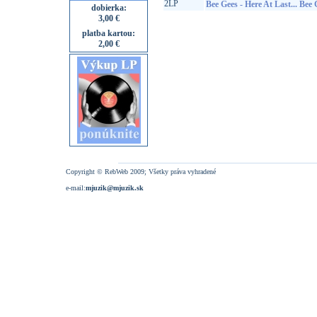
2LP
Bee Gees - Here At Last... Bee G
dobierka:
3,00 €
platba kartou:
2,00 €
Copyright © RebWeb 2009; Všetky práva vyhradené
e-mail:
mjuzik@mjuzik.sk