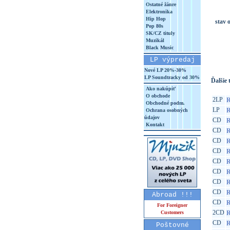
Ostatné žánre
Elektronika
Hip Hop
stav 
Pop 80s
SK/CZ tituly
Muzikál
Black Music
LP výpredaj
Nové LP 20%-30%
LP Soundtracky od 30%
Ďalšie t
Ako nakúpiť
O obchode
2LP
R
Obchodné podm.
LP
R
Ochrana osobných
údajov
CD
R
Kontakt
CD
R
CD
R
CD
R
CD
R
CD
R
CD
R
CD
R
Abroad !!!
CD
R
For Foreigner
2CD
Customers
R
CD
R
Poštovné