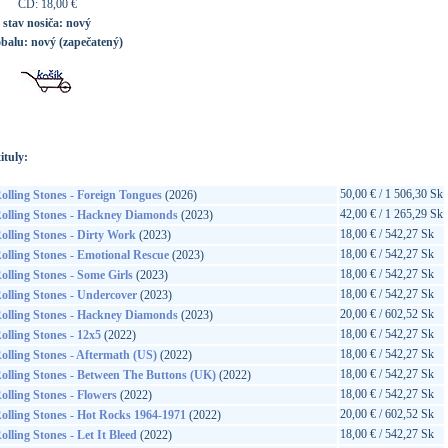
CD: 18,00 €
stav nosiča:
nový
obalu:
nový (zapečatený)
ituly:
50,00 € / 1 506,30 Sk
olling Stones - Foreign Tongues
(2026)
42,00 € / 1 265,29 Sk
olling Stones - Hackney Diamonds
(2023)
18,00 € / 542,27 Sk
olling Stones - Dirty Work
(2023)
18,00 € / 542,27 Sk
olling Stones - Emotional Rescue
(2023)
18,00 € / 542,27 Sk
olling Stones - Some Girls
(2023)
18,00 € / 542,27 Sk
olling Stones - Undercover
(2023)
20,00 € / 602,52 Sk
olling Stones - Hackney Diamonds
(2023)
18,00 € / 542,27 Sk
olling Stones - 12x5
(2022)
18,00 € / 542,27 Sk
olling Stones - Aftermath (US)
(2022)
18,00 € / 542,27 Sk
olling Stones - Between The Buttons (UK)
(2022)
18,00 € / 542,27 Sk
olling Stones - Flowers
(2022)
20,00 € / 602,52 Sk
olling Stones - Hot Rocks 1964-1971
(2022)
18,00 € / 542,27 Sk
olling Stones - Let It Bleed
(2022)