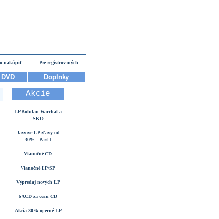
o nakúpiť
Pre registrovaných
DVD
Doplnky
Akcie
LP Bohdan Warchal a
SKO
Jazzové LP zľavy od
30% - Part I
Vianočné CD
Vianočné LP/SP
Výpredaj nových LP
SACD za cenu CD
Akcia 30% operné LP