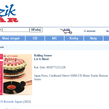
O obchode
Ak
Maxi singel
CD
MC
Knihy
Noty
ock
Rolling Stones
Let It Bleed
Kat. číslo: 0018771211228
Japan Press, Cardboard Sleeve SHM-CD Mono Tracks Reissue
Series
O Records Japan
(2022)