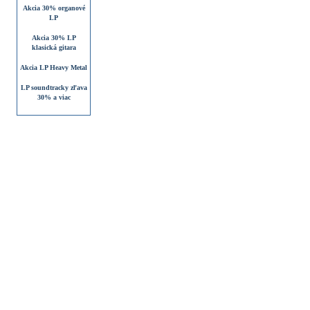
Akcia 30% organové
LP
Akcia 30% LP
klasická gitara
Akcia LP Heavy Metal
LP soundtracky zľava
30% a viac