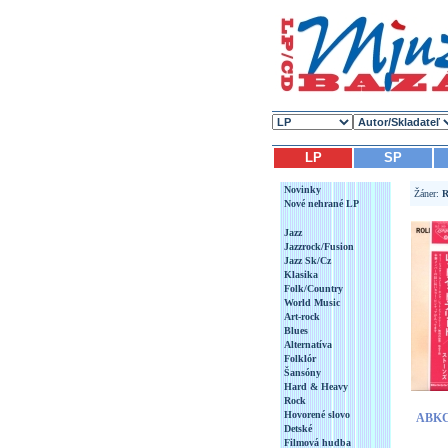
LP
SP
Novinky
Žáner:
R
Nové nehrané LP
Jazz
Jazzrock/Fusion
Jazz Sk/Cz
Klasika
Folk/Country
World Music
Art-rock
Blues
Alternatíva
Folklór
Šansóny
Hard & Heavy
Rock
Hovorené slovo
ABKC
Detské
Filmová hudba